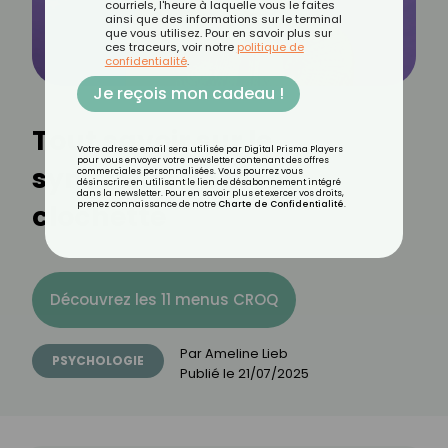
courriels, l'heure à laquelle vous le faites
ainsi que des informations sur le terminal
que vous utilisez. Pour en savoir plus sur
ces traceurs, voir notre
politique de
confidentialité
.
Je reçois mon cadeau !
Tout savoir sur le
Votre adresse email sera utilisée par Digital Prisma Players
pour vous envoyer votre newsletter contenant des offres
syndrome de la fée
commerciales personnalisées. Vous pourrez vous
désinscrire en utilisant le lien de désabonnement intégré
dans la newsletter. Pour en savoir plus et exercer vos droits,
clochette
prenez connaissance de notre
Charte de Confidentialité
.
Découvrez les 11 menus CROQ
Par
Ameline Lieb
PSYCHOLOGIE
Publié le
21/07/2025