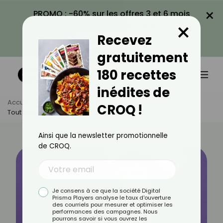
×
PROMO : -60% sur les offres 3 et 6 mois
×
avec le code CROQ60
Recevez
VOIR LA PROMO
gratuitement
180 recettes
inédites de
Accueil
Actus
Psychologie
CROQ !
Tout Savoir Sur Le Syndrome De La Fée Clochette
Ainsi que la newsletter promotionnelle
de CROQ.
Je consens à ce que la société Digital
Prisma Players analyse le taux d'ouverture
des courriels pour mesurer et optimiser les
performances des campagnes. Nous
pourrons savoir si vous ouvrez les