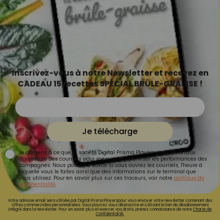
Inscrivez-vous à notre Newsletter et recevez en
CADEAU 15 recettes SPÉCIAL BRÛLE-GRAISSE !
Je télécharge
Je consens à ce que la société Digital Prisma Players analyse le taux
d'ouverture des courriels pour mesurer et optimiser les performances des
campagnes. Nous pourrons savoir si vous ouvrez les courriels, l'heure à
laquelle vous le faites ainsi que des informations sur le terminal que
vous utilisez. Pour en savoir plus sur ces traceurs, voir notre
politique de
confidentialité
.
Votre adresse email sera utilisée par Digital Prisma Playerspour vous envoyer votre newsletter contenant des
offres commerciales personnalisées. Vous pourrez vous désinscrire en utilisant le lien de désabonnement
intégré dans la newsletter. Pour en savoir plus et exercer vos droits, prenez connaissance de notre
Charte de
Confidentialité.