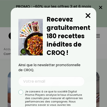
×
PROMO : -60% sur les offres 3 et 6 mois
×
avec le code CROQ60
Recevez
VOIR LA PROMO
gratuitement
180 recettes
inédites de
Accueil
Actus
Bien-Être
CROQ !
Comment Savoir Si Je Fais Un Burn-Out ?
Ainsi que la newsletter promotionnelle
de CROQ.
Je consens à ce que la société Digital
Prisma Players analyse le taux d'ouverture
des courriels pour mesurer et optimiser les
performances des campagnes. Nous
pourrons savoir si vous ouvrez les