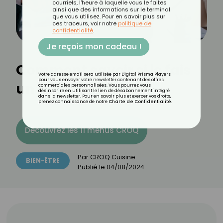
courriels, l'heure à laquelle vous le faites
ainsi que des informations sur le terminal
que vous utilisez. Pour en savoir plus sur
ces traceurs, voir notre
politique de
confidentialité
.
Je reçois mon cadeau !
Comment savoir si je fais
Votre adresse email sera utilisée par Digital Prisma Players
pour vous envoyer votre newsletter contenant des offres
un burn-out ?
commerciales personnalisées. Vous pourrez vous
désinscrire en utilisant le lien de désabonnement intégré
dans la newsletter. Pour en savoir plus et exercer vos droits,
prenez connaissance de notre
Charte de Confidentialité
.
Découvrez les 11 menus CROQ
Par
CROQ Cuisine
BIEN-ÊTRE
Publié le
04/08/2024