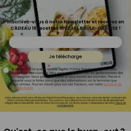
Inscrivez-vous à notre Newsletter et recevez en
CADEAU 15 recettes SPÉCIAL BRÛLE-GRAISSE !
Je télécharge
Je consens à ce que la société Digital Prisma Players analyse le taux
d'ouverture des courriels pour mesurer et optimiser les performances des
campagnes. Nous pourrons savoir si vous ouvrez les courriels, l'heure à
laquelle vous le faites ainsi que des informations sur le terminal que
vous utilisez. Pour en savoir plus sur ces traceurs, voir notre
politique de
confidentialité
.
Votre adresse email sera utilisée par Digital Prisma Playerspour vous envoyer votre newsletter contenant des
offres commerciales personnalisées. Vous pourrez vous désinscrire en utilisant le lien de désabonnement
intégré dans la newsletter. Pour en savoir plus et exercer vos droits, prenez connaissance de notre
Charte de
Confidentialité.