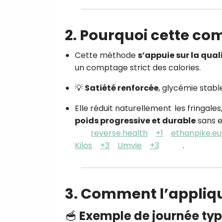
2. Pourquoi cette co
Cette méthode
s’appuie sur la qua
un comptage strict des calories.
💡
Satiété renforcée
, glycémie stabl
Elle réduit naturellement les fringale
poids progressive et durable
sans e
reverse.health
+1
ethanpike.eu
Kilos
+3
Umvie
+3
.
3. Comment l’appliq
🥣 Exemple de journée typ