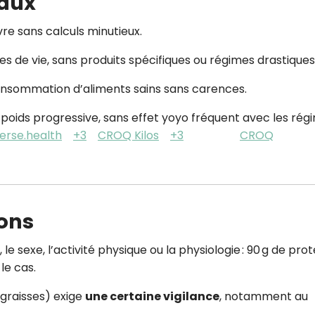
paux
ivre sans calculs minutieux.
s de vie, sans produits spécifiques ou régimes drastiques
consommation d’aliments sains sans carences.
 poids progressive, sans effet yoyo fréquent avec les rég
erse.health
+3
CROQ Kilos
+3
CROQ
ions
le sexe, l’activité physique ou la physiologie : 90 g de pro
le cas.
, graisses) exige
une certaine vigilance
, notamment au