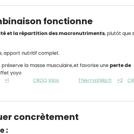
mbinaison fonctionne
lité et la répartition des macronutriments
, plutôt que 
e, apport nutritif complet.
s, préserve la masse musculaire, et favorise une
perte de
ffet yoyo
+1
CROQ Kilos
Thierryphilip.fr
+3
C
uer concrètement
e :