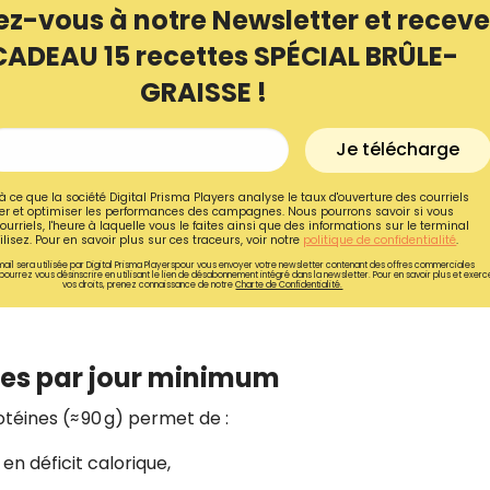
ez-vous à notre Newsletter et receve
CADEAU 15 recettes SPÉCIAL BRÛLE-
GRAISSE !
Je télécharge
à ce que la société Digital Prisma Players analyse le taux d'ouverture des courriels
r et optimiser les performances des campagnes. Nous pourrons savoir si vous
ourriels, l'heure à laquelle vous le faites ainsi que des informations sur le terminal
lisez. Pour en savoir plus sur ces traceurs, voir notre
politique de confidentialité
.
ail sera utilisée par Digital Prisma Playerspour vous envoyer votre newsletter contenant des offres commerciales
pourrez vous désinscrire en utilisant le lien de désabonnement intégré dans la newsletter. Pour en savoir plus et exerc
vos droits, prenez connaissance de notre
Charte de Confidentialité.
Recevez gratuitemen
es par jour minimum
recettes inédites de
otéines (≈ 90 g) permet de :
!
n déficit calorique,
Ainsi que la newsletter promotio