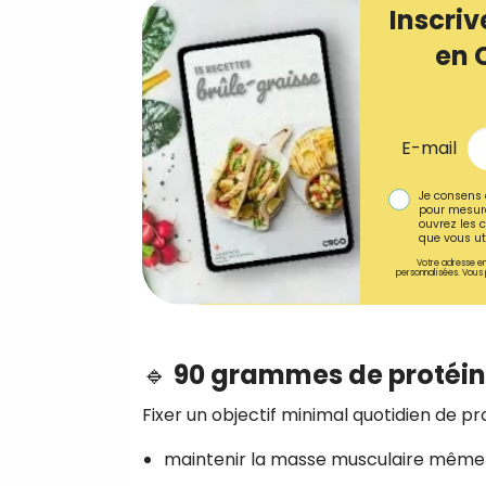
Inscriv
en 
E-mail
Je consens 
pour mesure
ouvrez les c
que vous uti
Votre adresse em
personnalisées. Vous 
🔹
90 grammes de protéin
Fixer un objectif minimal quotidien de pr
maintenir la masse musculaire même e