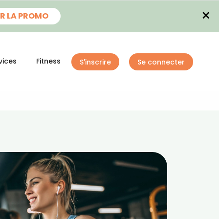
×
R LA PROMO
vices
Fitness
S'inscrire
Se connecter