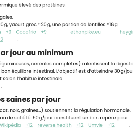
hermique élevé des protéines,
CROQ.
ngales.
 g, yaourt grec ≈ 20 g, une portion de lentilles ≈ 18 g
h
+9
Cocofrio
+9
ethanpike.eu
heygir
Je consens à ce que la société Digi
Prisma Players analyse le taux d'ou
+2
.
des courriels pour mesurer et optim
performances des campagnes. No
par jour au minimum
pourrons savoir si vous ouvrez les co
l'heure à laquelle vous le faites ains
 légumineuses, céréales complètes) ralentissent la digesti
des informations sur le terminal qu
utilisez. Pour en savoir plus sur ces 
bon équilibre intestinal. L’objectif est d’atteindre 30 g/jou
voir notre
politique de confidentialit
elon l’habitue intestinale
.
Je reçois mon cadeau !
 saines par jour
Votre adresse email sera utilisée par Digital Prisma Playe
envoyer votre newsletter contenant des offres commercial
ocat, noix, graines...) soutiennent la régulation hormonale,
personnalisées. Vous pourrez vous désinscrire en utilisan
désabonnement intégré dans la newsletter. Pour en savoi
ion de satiété. 50 g/jour constituent un bon repère pour
exercer vos droits, prenez connaissance de notre
Charte 
Confidentialité
.
Wikipédia
+12
reverse.health
+12
Umvie
+12
.