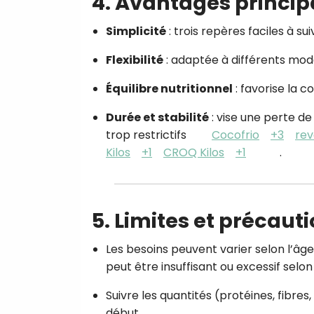
4. Avantages princi
Simplicité
: trois repères faciles à su
Flexibilité
: adaptée à différents mode
Équilibre nutritionnel
: favorise la 
Durée et stabilité
: vise une perte de
trop restrictifs
Cocofrio
+3
rev
Kilos
+1
CROQ Kilos
+1
.
5. Limites et précaut
Les besoins peuvent varier selon l’âge, 
peut être insuffisant ou excessif selon 
Suivre les quantités (protéines, fibres
début.