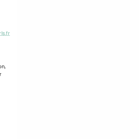
ls.fr
+1
Umvie
+1
CROQ
tal
verture
iser les
us
urriels,
i que
on,
e vous
traceurs,
r
é
.
rs pour vous
es
t le lien de
r plus et
de