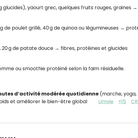
g glucides), yaourt grec, quelques fruits rouges, graines →
 g de poulet grillé, 40 g de quinoa ou légumineuses → prot
, 20 g de patate douce → fibres, protéines et glucides
mme ou smoothie protéiné selon la faim résiduelle.
nutes d’activité modérée quotidienne
(marche, yoga,
ds et améliorer le bien-être global
Umvie
+15
C