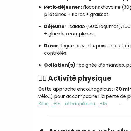
Petit‑déjeuner
: flocons d’avoine (30 
protéines + fibres + graisses.
Déjeuner
: salade (50 % légumes), 100
+ glucides complexes.
Dîner
: légumes verts, poisson ou tofu
contrôlés.
Collation(s)
: poignée d’amandes, po
🏃‍♀️ Activité physique
Cette approche encourage aussi
30 mi
vélo…) pour accompagner la perte de poi
Kilos
+15
ethanpike.eu
+15
.