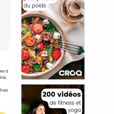
les à
été,
fres