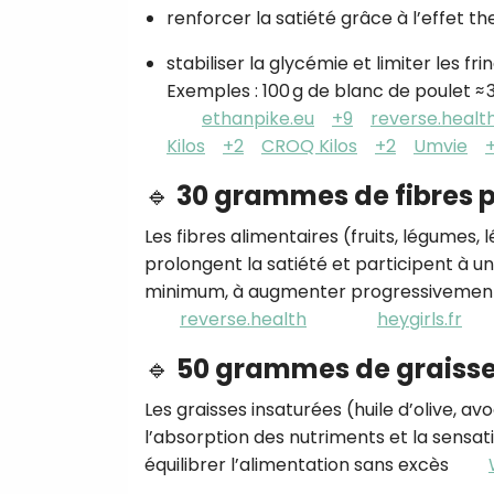
renforcer la satiété grâce à l’effet t
stabiliser la glycémie et limiter les fri
Exemples : 100 g de blanc de poulet ≈ 30
ethanpike.eu
+9
reverse.healt
Kilos
+2
CROQ Kilos
+2
Umvie
🔹
30 grammes de fibres 
Les fibres alimentaires (fruits, légumes,
prolongent la satiété et participent à un 
minimum, à augmenter progressivement s
reverse.health
heygirls.fr
🔹
50 grammes de graisses
Les graisses insaturées (huile d’olive, av
l’absorption des nutriments et la sensat
équilibrer l’alimentation sans excès