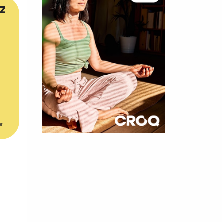
z
er
×
t 180
 CROQ
nnelle de