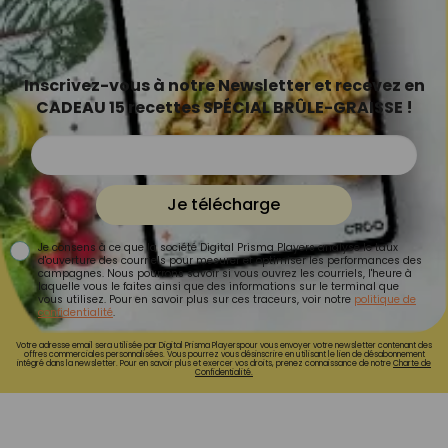
Inscrivez-vous à notre Newsletter et recevez en
CADEAU 15 recettes SPÉCIAL BRÛLE-GRAISSE !
Je télécharge
Je consens à ce que la société Digital Prisma Players analyse le taux
d'ouverture des courriels pour mesurer et optimiser les performances des
campagnes. Nous pourrons savoir si vous ouvrez les courriels, l'heure à
laquelle vous le faites ainsi que des informations sur le terminal que
vous utilisez. Pour en savoir plus sur ces traceurs, voir notre
politique de
confidentialité
.
Votre adresse email sera utilisée par Digital Prisma Playerspour vous envoyer votre newsletter contenant des
offres commerciales personnalisées. Vous pourrez vous désinscrire en utilisant le lien de désabonnement
intégré dans la newsletter. Pour en savoir plus et exercer vos droits, prenez connaissance de notre
Charte de
Confidentialité.