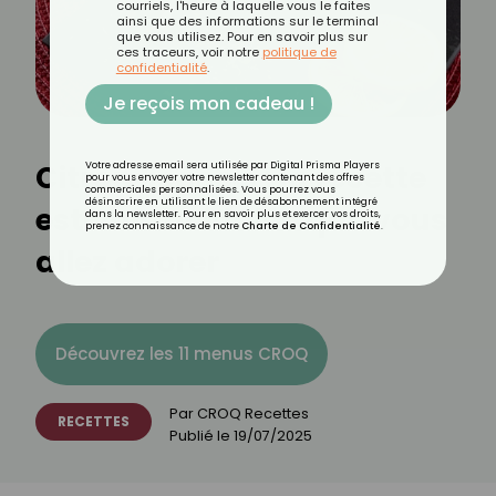
courriels, l'heure à laquelle vous le faites
ainsi que des informations sur le terminal
que vous utilisez. Pour en savoir plus sur
ces traceurs, voir notre
politique de
confidentialité
.
Je reçois mon cadeau !
Citron liégeois : la recette
Votre adresse email sera utilisée par Digital Prisma Players
pour vous envoyer votre newsletter contenant des offres
commerciales personnalisées. Vous pourrez vous
désinscrire en utilisant le lien de désabonnement intégré
estivale acidulée que vous
dans la newsletter. Pour en savoir plus et exercer vos droits,
prenez connaissance de notre
Charte de Confidentialité
.
allez adorer
Découvrez les 11 menus CROQ
Par
CROQ Recettes
RECETTES
Publié le
19/07/2025