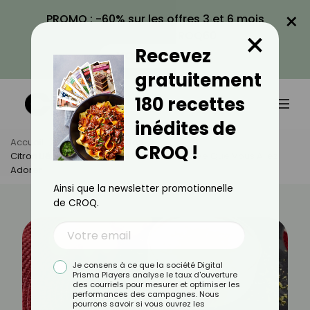
×
PROMO : -60% sur les offres 3 et 6 mois
×
avec le code CROQ60
Recevez
VOIR LA PROMO
gratuitement
180 recettes
inédites de
Accueil
Actus
Recettes
CROQ !
Citron Liégeois : La Recette Estivale Acidulée Que Vous Allez
Adorer
Ainsi que la newsletter promotionnelle
de CROQ.
Je consens à ce que la société Digital
Prisma Players analyse le taux d'ouverture
des courriels pour mesurer et optimiser les
performances des campagnes. Nous
pourrons savoir si vous ouvrez les