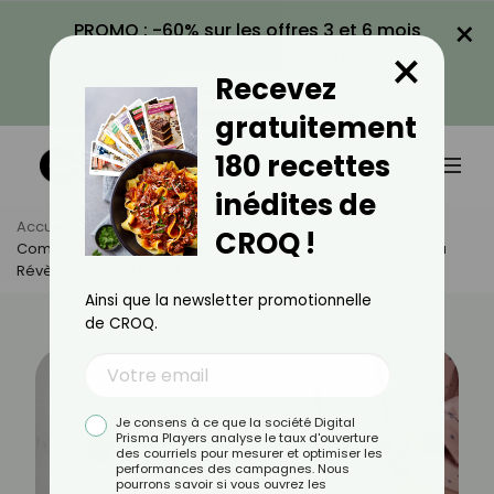
×
PROMO : -60% sur les offres 3 et 6 mois
×
avec le code CROQ60
Recevez
VOIR LA PROMO
gratuitement
180 recettes
inédites de
Accueil
Actus
Santé
CROQ !
Combien De Temps Mettez-Vous Pour Uriner ? Ce Que Cela
Révèle Sur Votre Santé
Ainsi que la newsletter promotionnelle
de CROQ.
Je consens à ce que la société Digital
Prisma Players analyse le taux d'ouverture
des courriels pour mesurer et optimiser les
performances des campagnes. Nous
pourrons savoir si vous ouvrez les