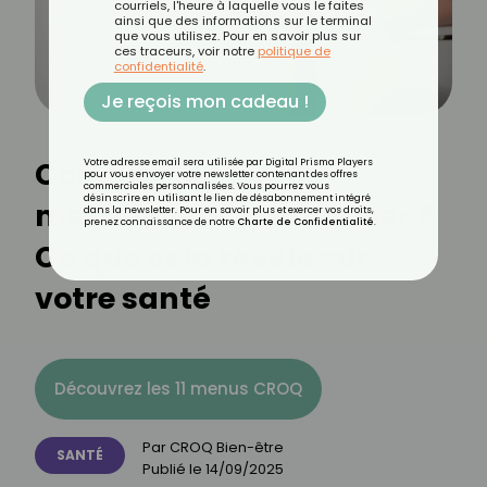
courriels, l'heure à laquelle vous le faites
ainsi que des informations sur le terminal
que vous utilisez. Pour en savoir plus sur
ces traceurs, voir notre
politique de
confidentialité
.
Je reçois mon cadeau !
Combien de temps
Votre adresse email sera utilisée par Digital Prisma Players
pour vous envoyer votre newsletter contenant des offres
commerciales personnalisées. Vous pourrez vous
désinscrire en utilisant le lien de désabonnement intégré
mettez-vous pour uriner ?
dans la newsletter. Pour en savoir plus et exercer vos droits,
prenez connaissance de notre
Charte de Confidentialité
.
Ce que cela révèle sur
votre santé
Découvrez les 11 menus CROQ
Par
CROQ Bien-être
SANTÉ
Publié le
14/09/2025