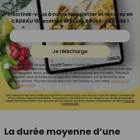
Inscrivez-vous à notre Newsletter et recevez en
CADEAU 15 recettes SPÉCIAL BRÛLE-GRAISSE !
Je télécharge
Je consens à ce que la société Digital Prisma Players analyse le taux
d'ouverture des courriels pour mesurer et optimiser les performances des
campagnes. Nous pourrons savoir si vous ouvrez les courriels, l'heure à
laquelle vous le faites ainsi que des informations sur le terminal que
vous utilisez. Pour en savoir plus sur ces traceurs, voir notre
politique de
confidentialité
.
Votre adresse email sera utilisée par Digital Prisma Playerspour vous envoyer votre newsletter contenant des
offres commerciales personnalisées. Vous pourrez vous désinscrire en utilisant le lien de désabonnement
intégré dans la newsletter. Pour en savoir plus et exercer vos droits, prenez connaissance de notre
Charte de
Confidentialité.
La durée moyenne d’une