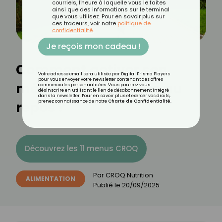
courriels, l'heure à laquelle vous le faites
ainsi que des informations sur le terminal
que vous utilisez. Pour en savoir plus sur
ces traceurs, voir notre
politique de
confidentialité
.
Je reçois mon cadeau !
Comment activer son
Votre adresse email sera utilisée par Digital Prisma Players
pour vous envoyer votre newsletter contenant des offres
métabolisme, même au
commerciales personnalisées. Vous pourrez vous
désinscrire en utilisant le lien de désabonnement intégré
dans la newsletter. Pour en savoir plus et exercer vos droits,
repos ?
prenez connaissance de notre
Charte de Confidentialité
.
Découvrez les 11 menus CROQ
Par
CROQ Nutrition
ALIMENTATION
Publié le
20/09/2025