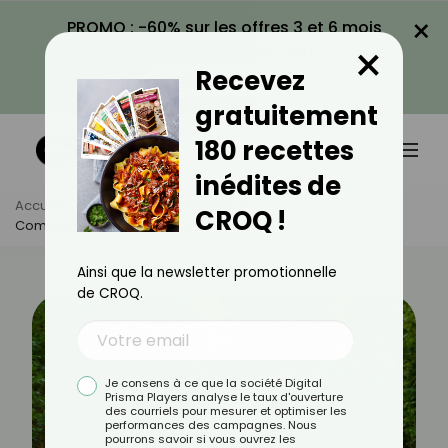
×
PROMO : -60% sur les offres 3 et 6 mois
×
avec le code CROQ60
Recevez
VOIR LA PROMO
gratuitement
180 recettes
inédites de
Accueil
Actus
Alimentation
CROQ !
Comment Activer Son Métabolisme, Même Au Repos ?
Ainsi que la newsletter promotionnelle
de CROQ.
Je consens à ce que la société Digital
Prisma Players analyse le taux d'ouverture
des courriels pour mesurer et optimiser les
performances des campagnes. Nous
pourrons savoir si vous ouvrez les