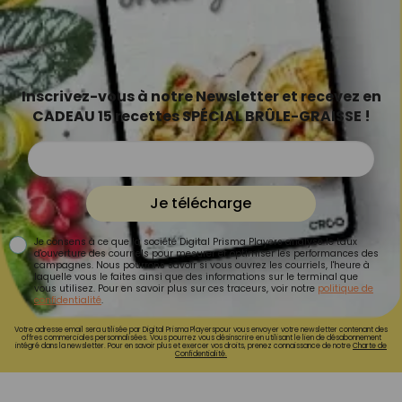
Inscrivez-vous à notre Newsletter et recevez en
CADEAU 15 recettes SPÉCIAL BRÛLE-GRAISSE !
Je télécharge
Je consens à ce que la société Digital Prisma Players analyse le taux
d'ouverture des courriels pour mesurer et optimiser les performances des
campagnes. Nous pourrons savoir si vous ouvrez les courriels, l'heure à
laquelle vous le faites ainsi que des informations sur le terminal que
vous utilisez. Pour en savoir plus sur ces traceurs, voir notre
politique de
confidentialité
.
Votre adresse email sera utilisée par Digital Prisma Playerspour vous envoyer votre newsletter contenant des
offres commerciales personnalisées. Vous pourrez vous désinscrire en utilisant le lien de désabonnement
intégré dans la newsletter. Pour en savoir plus et exercer vos droits, prenez connaissance de notre
Charte de
Confidentialité.