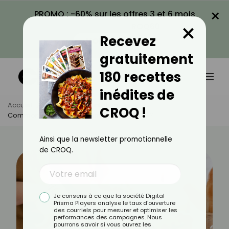
×
PROMO : -60% sur les offres 3 et 6 mois
×
avec le code CROQ60
Recevez
VOIR LA PROMO
gratuitement
180 recettes
inédites de
Accueil
Actus
Alimentation
CROQ !
Comment Adopter Une Alimentation Écolo ?
Ainsi que la newsletter promotionnelle
de CROQ.
Je consens à ce que la société Digital
Prisma Players analyse le taux d'ouverture
des courriels pour mesurer et optimiser les
performances des campagnes. Nous
pourrons savoir si vous ouvrez les