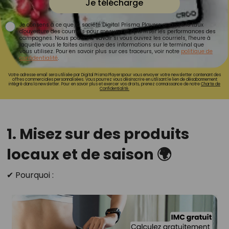
Je télécharge
Je consens à ce que la société Digital Prisma Players analyse le taux
d'ouverture des courriels pour mesurer et optimiser les performances des
campagnes. Nous pourrons savoir si vous ouvrez les courriels, l'heure à
laquelle vous le faites ainsi que des informations sur le terminal que
vous utilisez. Pour en savoir plus sur ces traceurs, voir notre
politique de
confidentialité
.
Votre adresse email sera utilisée par Digital Prisma Playerspour vous envoyer votre newsletter contenant des
offres commerciales personnalisées. Vous pourrez vous désinscrire en utilisant le lien de désabonnement
intégré dans la newsletter. Pour en savoir plus et exercer vos droits, prenez connaissance de notre
Charte de
Confidentialité.
1. Misez sur des produits
locaux et de saison 🌍
✔ Pourquoi :