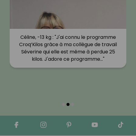
Céline, -13 kg : "J'ai connu le programme
Croq’Kilos grâce à ma collègue de travail
Séverine qui elle est même à perdue 25
kilos. J'adore ce programme…"