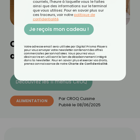
courriels, l'heure à laquelle vous le faites
ainsi que des informations sur le terminal
que vous utilisez. Pour en savoir plus sur
ces traceurs, voir notre
politique de
confidentialité
.
Je reçois mon cadeau !
Comment adopter une
Votre adresse email sera utilisée par Digital Prisma Players
pour vous envoyer votre newsletter contenant des offres
alimentation écolo ?
commerciales personnalisées. Vous pourrez vous
désinscrire en utilisant le lien de désabonnement intégré
dans la newsletter. Pour en savoir plus et exercer vos droits,
prenez connaissance de notre
Charte de Confidentialité
.
Découvrez les 11 menus CROQ
Par
CROQ Cuisine
ALIMENTATION
Publié le
08/06/2025