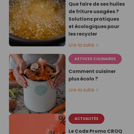
Que faire de ses huiles
de friture usagées ?
Solutions pratiques
et écologiques pour
les recycler
Lire la suite
ASTUCES CULINAIRES
Comment cuisiner
plus écolo ?
Lire la suite
ACTUALITÉS
Le Code Promo CROQ