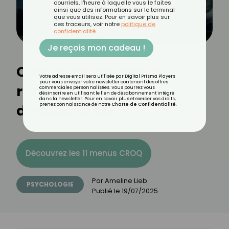
courriels, l'heure à laquelle vous le faites
ainsi que des informations sur le terminal
que vous utilisez. Pour en savoir plus sur
ces traceurs, voir notre
politique de
confidentialité
.
Je reçois mon cadeau !
Comment arrêter de
Votre adresse email sera utilisée par Digital Prisma Players
pour vous envoyer votre newsletter contenant des offres
ruminer la nuit du
commerciales personnalisées. Vous pourrez vous
désinscrire en utilisant le lien de désabonnement intégré
dans la newsletter. Pour en savoir plus et exercer vos droits,
dimanche soir ?
prenez connaissance de notre
Charte de Confidentialité
.
Découvrez les 11 menus CROQ
Par
Ameline Lieb
PSYCHOLOGIE
Publié le
19/07/2025