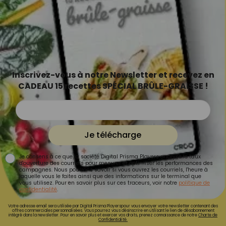
Inscrivez-vous à notre Newsletter et recevez en
CADEAU 15 recettes SPÉCIAL BRÛLE-GRAISSE !
Je télécharge
Je consens à ce que la société Digital Prisma Players analyse le taux
d'ouverture des courriels pour mesurer et optimiser les performances des
campagnes. Nous pourrons savoir si vous ouvrez les courriels, l'heure à
laquelle vous le faites ainsi que des informations sur le terminal que
vous utilisez. Pour en savoir plus sur ces traceurs, voir notre
politique de
confidentialité
.
Votre adresse email sera utilisée par Digital Prisma Playerspour vous envoyer votre newsletter contenant des
offres commerciales personnalisées. Vous pourrez vous désinscrire en utilisant le lien de désabonnement
intégré dans la newsletter. Pour en savoir plus et exercer vos droits, prenez connaissance de notre
Charte de
Confidentialité.