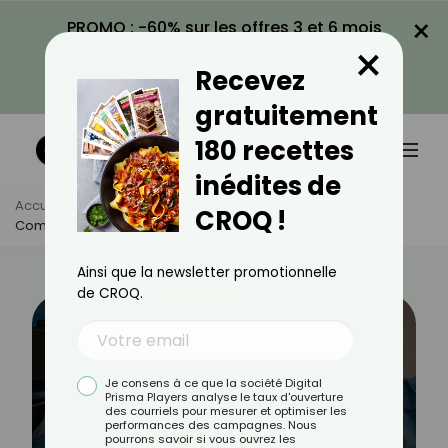
×
PROMO : -60% sur les offres 3 et 6 mois
×
avec le code CROQ60
Recevez
VOIR LA PROMO
gratuitement
180 recettes
inédites de
Accueil
Actus
Psychologie
CROQ !
Comment Arrêter De Ruminer La Nuit Du Dimanche Soir ?
Ainsi que la newsletter promotionnelle
de CROQ.
Je consens à ce que la société Digital
Prisma Players analyse le taux d'ouverture
des courriels pour mesurer et optimiser les
performances des campagnes. Nous
pourrons savoir si vous ouvrez les