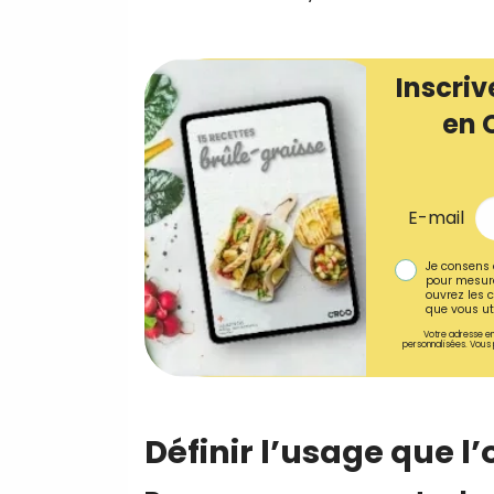
Inscriv
en 
E-mail
Je consens 
pour mesure
ouvrez les c
que vous uti
Votre adresse em
personnalisées. Vous 
Définir l’usage que l’