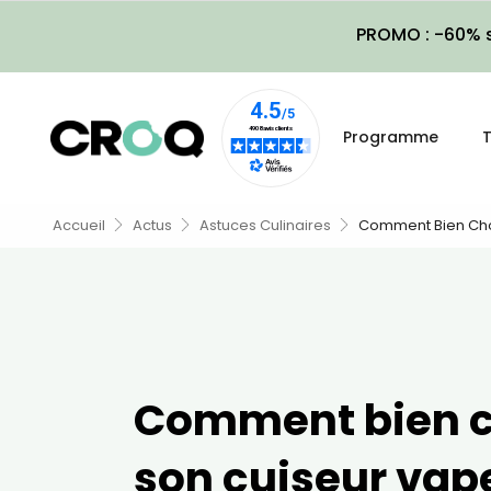
PROMO : -60% s
Programme
T
Accueil
Actus
Astuces Culinaires
Comment Bien Choi
Comment bien c
son cuiseur vap