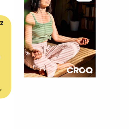
z
×
er
t 180
 CROQ
nnelle de