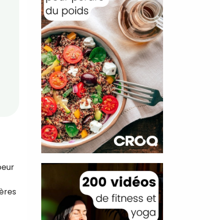
peur
tères