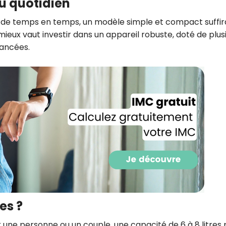
u quotidien
CROQ.
ur de temps en temps, un modèle simple et compact suffir
 mieux vaut investir dans un appareil robuste, doté de plus
vancées.
Je consens à ce que la société Digi
Prisma Players analyse le taux d'ou
des courriels pour mesurer et optim
performances des campagnes. No
pourrons savoir si vous ouvrez les co
l'heure à laquelle vous le faites ains
des informations sur le terminal qu
utilisez. Pour en savoir plus sur ces 
voir notre
politique de confidentialit
Je reçois mon cadeau !
Votre adresse email sera utilisée par Digital Prisma Playe
envoyer votre newsletter contenant des offres commercial
personnalisées. Vous pourrez vous désinscrire en utilisan
désabonnement intégré dans la newsletter. Pour en savoi
exercer vos droits, prenez connaissance de notre
Charte 
es ?
Confidentialité
.
 une personne ou un couple, une capacité de 6 à 8 litres