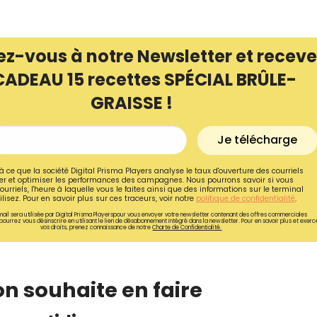
ez-vous à notre Newsletter et receve
CADEAU 15 recettes SPÉCIAL BRÛLE-
GRAISSE !
Je télécharge
à ce que la société Digital Prisma Players analyse le taux d'ouverture des courriels
r et optimiser les performances des campagnes. Nous pourrons savoir si vous
ourriels, l'heure à laquelle vous le faites ainsi que des informations sur le terminal
lisez. Pour en savoir plus sur ces traceurs, voir notre
politique de confidentialité
.
ail sera utilisée par Digital Prisma Playerspour vous envoyer votre newsletter contenant des offres commerciales
pourrez vous désinscrire en utilisant le lien de désabonnement intégré dans la newsletter. Pour en savoir plus et exerc
vos droits, prenez connaissance de notre
Charte de Confidentialité.
Recevez gratuitemen
recettes inédites de
!
on souhaite en faire
Ainsi que la newsletter promotio