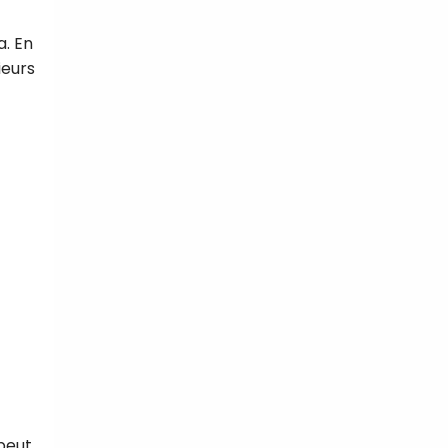
a. En
ieurs
tal
verture
iser les
us
urriels,
i que
e vous
traceurs,
é
.
rs pour vous
es
t le lien de
r plus et
de
 peut