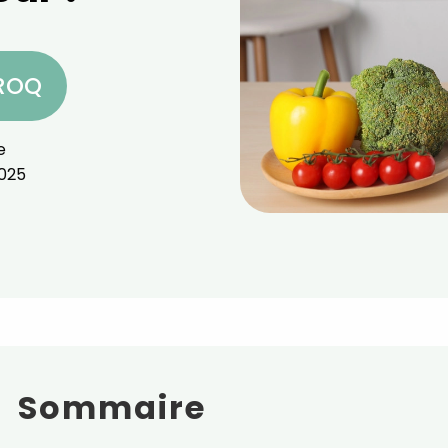
CROQ
e
025
Sommaire