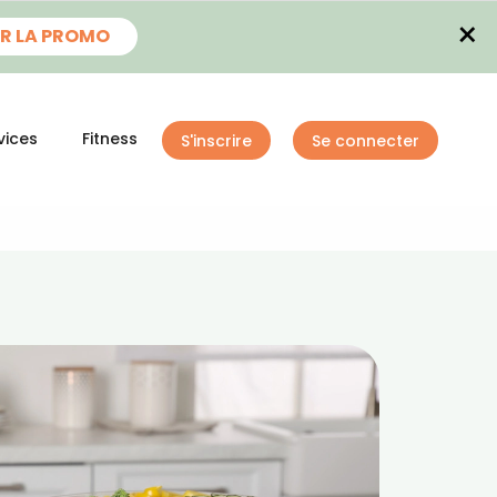
×
R LA PROMO
vices
Fitness
S'inscrire
Se connecter