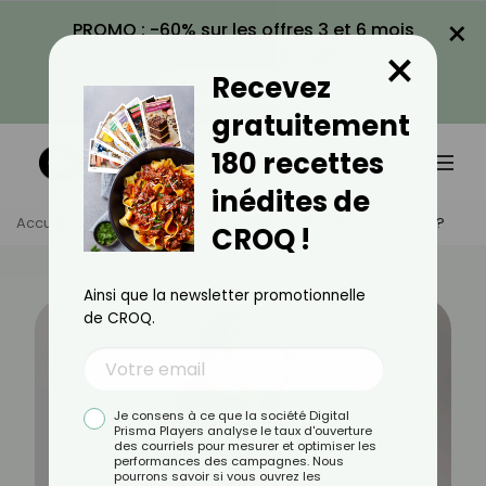
×
PROMO : -60% sur les offres 3 et 6 mois
×
avec le code CROQ60
Recevez
VOIR LA PROMO
gratuitement
180 recettes
inédites de
Accueil
Actus
Sport
Comment Bien Faire Le Squat ?
CROQ !
Ainsi que la newsletter promotionnelle
de CROQ.
Je consens à ce que la société Digital
Prisma Players analyse le taux d'ouverture
des courriels pour mesurer et optimiser les
performances des campagnes. Nous
pourrons savoir si vous ouvrez les