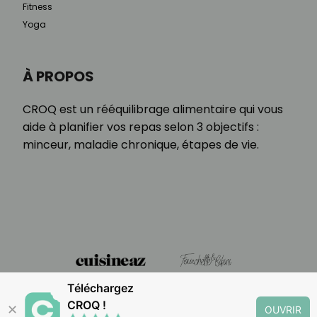
Fitness
Yoga
À PROPOS
CROQ est un rééquilibrage alimentaire qui vous
aide à planifier vos repas selon 3 objectifs :
minceur, maladie chronique, étapes de vie.
Téléchargez
CROQ !
✕
OUVRIR