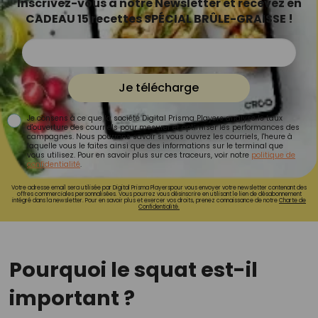
Inscrivez-vous à notre Newsletter et recevez en
CADEAU 15 recettes SPÉCIAL BRÛLE-GRAISSE !
Je télécharge
Je consens à ce que la société Digital Prisma Players analyse le taux
d'ouverture des courriels pour mesurer et optimiser les performances des
campagnes. Nous pourrons savoir si vous ouvrez les courriels, l'heure à
laquelle vous le faites ainsi que des informations sur le terminal que
vous utilisez. Pour en savoir plus sur ces traceurs, voir notre
politique de
confidentialité
.
Votre adresse email sera utilisée par Digital Prisma Playerspour vous envoyer votre newsletter contenant des
offres commerciales personnalisées. Vous pourrez vous désinscrire en utilisant le lien de désabonnement
intégré dans la newsletter. Pour en savoir plus et exercer vos droits, prenez connaissance de notre
Charte de
Confidentialité.
Pourquoi le squat est-il
important ?