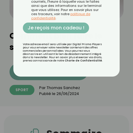
courriels, l'heure à laquelle vous le faites
ainsi que des informations sur le terminal
que vous utilisez. Pour en savoir plus sur
ces traceurs, voir notre
politique de
confidentialité
.
Je reçois mon cadeau !
Comment bien faire le
squat ?
Votre adresse email sera utilisée par Digital Prisma Players
pour vous envoyer votre newsletter contenant des offres
commerciales personnalisées. Vous pourrez vous
désinscrire en utilisant le lien de désabonnement intégré
dans la newsletter. Pour en savoir plus et exercer vos droits,
prenez connaissance de notre
Charte de Confidentialité
.
Découvrez les 11 menus CROQ
Par
Thomas Sanchez
SPORT
Publié le
26/06/2024