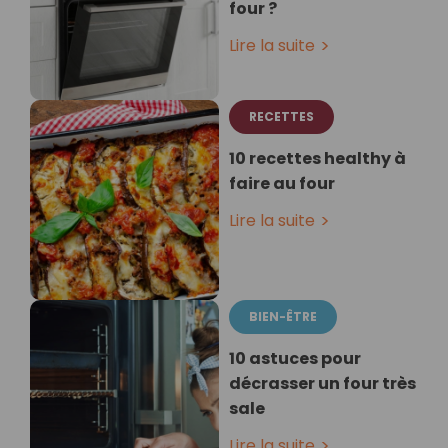
four ?
Lire la suite
RECETTES
10 recettes healthy à
faire au four
Lire la suite
BIEN-ÊTRE
10 astuces pour
décrasser un four très
sale
Lire la suite