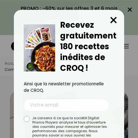
×
PROMO : -60% sur les offres 3 et 6 mois
×
avec le code CROQ60
Recevez
VOIR LA PROMO
gratuitement
180 recettes
inédites de
Accueil
Actus
Astuces Culinaires
CROQ !
Comment Bien Nettoyer Les Grilles D’un Four ?
Ainsi que la newsletter promotionnelle
de CROQ.
Je consens à ce que la société Digital
Prisma Players analyse le taux d'ouverture
des courriels pour mesurer et optimiser les
performances des campagnes. Nous
pourrons savoir si vous ouvrez les