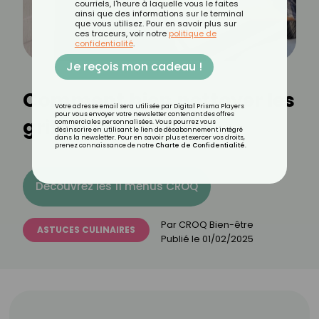
courriels, l'heure à laquelle vous le faites
ainsi que des informations sur le terminal
que vous utilisez. Pour en savoir plus sur
ces traceurs, voir notre
politique de
confidentialité
.
Je reçois mon cadeau !
Comment bien nettoyer les
Votre adresse email sera utilisée par Digital Prisma Players
pour vous envoyer votre newsletter contenant des offres
grilles d’un four ?
commerciales personnalisées. Vous pourrez vous
désinscrire en utilisant le lien de désabonnement intégré
dans la newsletter. Pour en savoir plus et exercer vos droits,
prenez connaissance de notre
Charte de Confidentialité
.
Découvrez les 11 menus CROQ
Par
CROQ Bien-être
ASTUCES CULINAIRES
Publié le
01/02/2025