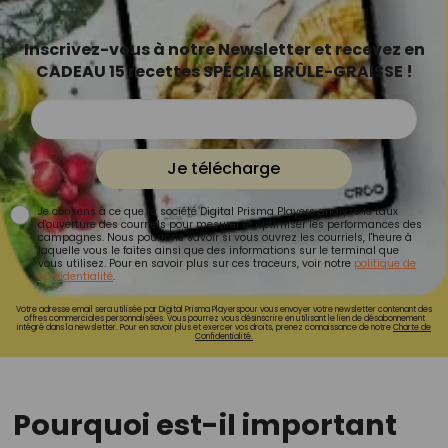
Inscrivez-vous à notre Newsletter et recevez en
CADEAU 15 recettes SPÉCIAL BRÛLE-GRAISSE !
Je télécharge
Je consens à ce que la société Digital Prisma Players analyse le taux
d'ouverture des courriels pour mesurer et optimiser les performances des
campagnes. Nous pourrons savoir si vous ouvrez les courriels, l'heure à
laquelle vous le faites ainsi que des informations sur le terminal que
vous utilisez. Pour en savoir plus sur ces traceurs, voir notre
politique de
confidentialité
.
Votre adresse email sera utilisée par Digital Prisma Playerspour vous envoyer votre newsletter contenant des
offres commerciales personnalisées. Vous pourrez vous désinscrire en utilisant le lien de désabonnement
intégré dans la newsletter. Pour en savoir plus et exercer vos droits, prenez connaissance de notre
Charte de
Confidentialité.
Pourquoi est-il important