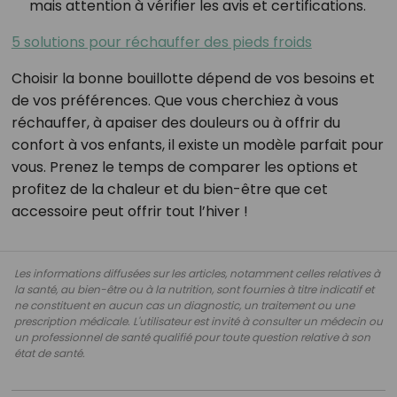
mais attention à vérifier les avis et certifications.
5 solutions pour réchauffer des pieds froids
Choisir la bonne bouillotte dépend de vos besoins et
de vos préférences. Que vous cherchiez à vous
réchauffer, à apaiser des douleurs ou à offrir du
confort à vos enfants, il existe un modèle parfait pour
vous. Prenez le temps de comparer les options et
profitez de la chaleur et du bien-être que cet
accessoire peut offrir tout l’hiver !
Les informations diffusées sur les articles, notamment celles relatives à
la santé, au bien-être ou à la nutrition, sont fournies à titre indicatif et
ne constituent en aucun cas un diagnostic, un traitement ou une
prescription médicale. L'utilisateur est invité à consulter un médecin ou
un professionnel de santé qualifié pour toute question relative à son
état de santé.