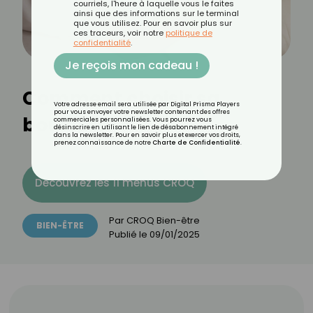
courriels, l'heure à laquelle vous le faites
ainsi que des informations sur le terminal
que vous utilisez. Pour en savoir plus sur
ces traceurs, voir notre
politique de
confidentialité
.
Je reçois mon cadeau !
Comment choisir sa
Votre adresse email sera utilisée par Digital Prisma Players
pour vous envoyer votre newsletter contenant des offres
bouillotte ?
commerciales personnalisées. Vous pourrez vous
désinscrire en utilisant le lien de désabonnement intégré
dans la newsletter. Pour en savoir plus et exercer vos droits,
prenez connaissance de notre
Charte de Confidentialité
.
Découvrez les 11 menus CROQ
Par
CROQ Bien-être
BIEN-ÊTRE
Publié le
09/01/2025