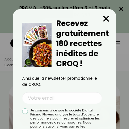
×
PROMO : -60% sur les offres 3 et 6 mois
×
avec le code CROQ60
Recevez
VOIR LA PROMO
gratuitement
180 recettes
inédites de
Accueil
Actus
Bien-Être
CROQ !
Comment Choisir Sa Bouillotte ?
Ainsi que la newsletter promotionnelle
de CROQ.
Je consens à ce que la société Digital
Prisma Players analyse le taux d'ouverture
des courriels pour mesurer et optimiser les
performances des campagnes. Nous
pourrons savoir si vous ouvrez les