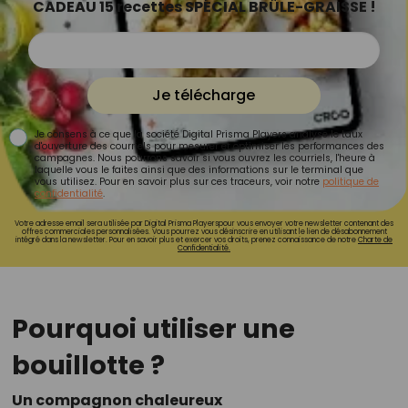
CADEAU 15 recettes SPÉCIAL BRÛLE-GRAISSE !
Je télécharge
Je consens à ce que la société Digital Prisma Players analyse le taux
d'ouverture des courriels pour mesurer et optimiser les performances des
campagnes. Nous pourrons savoir si vous ouvrez les courriels, l'heure à
laquelle vous le faites ainsi que des informations sur le terminal que
vous utilisez. Pour en savoir plus sur ces traceurs, voir notre
politique de
confidentialité
.
Votre adresse email sera utilisée par Digital Prisma Playerspour vous envoyer votre newsletter contenant des
offres commerciales personnalisées. Vous pourrez vous désinscrire en utilisant le lien de désabonnement
intégré dans la newsletter. Pour en savoir plus et exercer vos droits, prenez connaissance de notre
Charte de
Confidentialité.
Pourquoi utiliser une
bouillotte ?
Un compagnon chaleureux