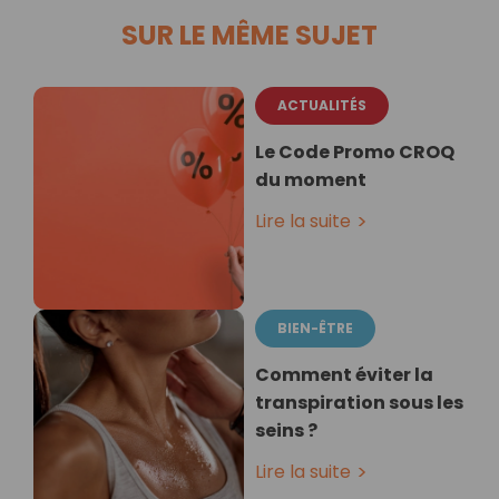
SUR LE MÊME SUJET
ACTUALITÉS
Le Code Promo CROQ
du moment
Lire la suite
BIEN-ÊTRE
Comment éviter la
transpiration sous les
seins ?
Lire la suite