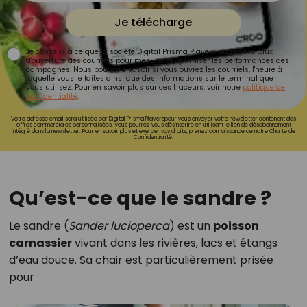
Je télécharge
Je consens à ce que la société Digital Prisma Players analyse le taux
d'ouverture des courriels pour mesurer et optimiser les performances des
campagnes. Nous pourrons savoir si vous ouvrez les courriels, l'heure à
laquelle vous le faites ainsi que des informations sur le terminal que
vous utilisez. Pour en savoir plus sur ces traceurs, voir notre
politique de
confidentialité
.
Votre adresse email sera utilisée par Digital Prisma Playerspour vous envoyer votre newsletter contenant des
offres commerciales personnalisées. Vous pourrez vous désinscrire en utilisant le lien de désabonnement
intégré dans la newsletter. Pour en savoir plus et exercer vos droits, prenez connaissance de notre
Charte de
Confidentialité.
Qu’est-ce que le sandre ?
Le sandre (
Sander lucioperca
) est un
poisson
carnassier
vivant dans les rivières, lacs et étangs
d’eau douce. Sa chair est particulièrement prisée
pour :