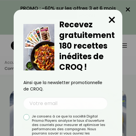
×
PROMO : -60% sur les offres 3 et 6 mois
×
avec le code CROQ60
Recevez
VOIR LA PROMO
gratuitement
180 recettes
inédites de
Accueil
Actus
Astuces Culinaires
CROQ !
Comment Cuisiner Le Sandre ?
Ainsi que la newsletter promotionnelle
de CROQ.
Je consens à ce que la société Digital
Prisma Players analyse le taux d'ouverture
des courriels pour mesurer et optimiser les
performances des campagnes. Nous
pourrons savoir si vous ouvrez les