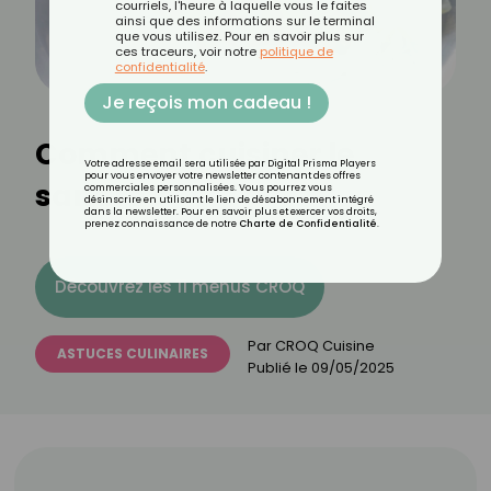
courriels, l'heure à laquelle vous le faites
ainsi que des informations sur le terminal
que vous utilisez. Pour en savoir plus sur
ces traceurs, voir notre
politique de
confidentialité
.
Je reçois mon cadeau !
Comment cuisiner le
Votre adresse email sera utilisée par Digital Prisma Players
pour vous envoyer votre newsletter contenant des offres
sandre ?
commerciales personnalisées. Vous pourrez vous
désinscrire en utilisant le lien de désabonnement intégré
dans la newsletter. Pour en savoir plus et exercer vos droits,
prenez connaissance de notre
Charte de Confidentialité
.
Découvrez les 11 menus CROQ
Par
CROQ Cuisine
ASTUCES CULINAIRES
Publié le
09/05/2025