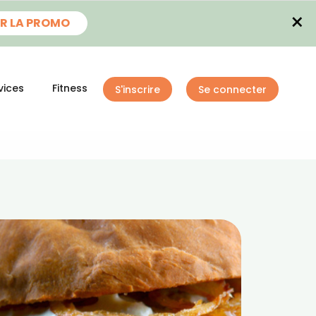
×
R LA PROMO
vices
Fitness
S'inscrire
Se connecter