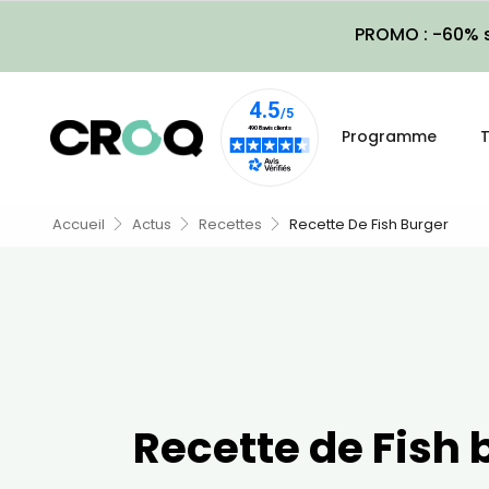
PROMO : -60% s
Programme
T
Accueil
Actus
Recettes
Recette De Fish Burger
Recette de Fish 