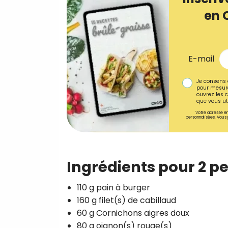
en 
E-mail
Je consens 
pour mesure
ouvrez les c
que vous uti
Votre adresse em
personnalisées. Vous 
Ingrédients pour 2 p
110 g pain à burger
160 g filet(s) de cabillaud
60 g Cornichons aigres doux
80 g oignon(s) rouge(s)