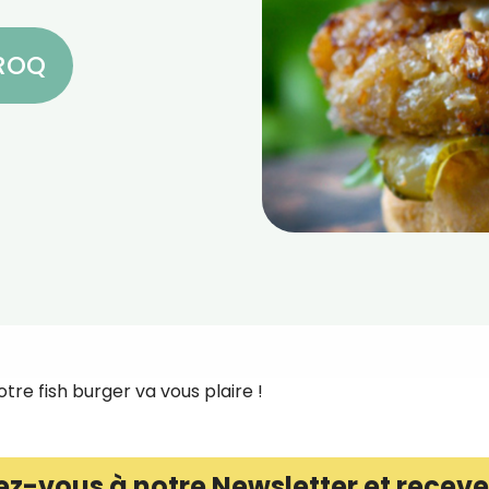
CROQ
otre fish burger va vous plaire !
ez-vous à notre Newsletter et receve