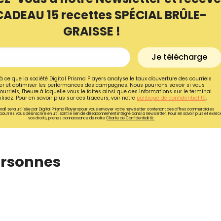
CADEAU 15 recettes SPÉCIAL BRÛLE-
GRAISSE !
Je télécharge
à ce que la société Digital Prisma Players analyse le taux d'ouverture des courriels
r et optimiser les performances des campagnes. Nous pourrons savoir si vous
ourriels, l'heure à laquelle vous le faites ainsi que des informations sur le terminal
lisez. Pour en savoir plus sur ces traceurs, voir notre
politique de confidentialité
.
ail sera utilisée par Digital Prisma Playerspour vous envoyer votre newsletter contenant des offres commerciales
pourrez vous désinscrire en utilisant le lien de désabonnement intégré dans la newsletter. Pour en savoir plus et exerc
vos droits, prenez connaissance de notre
Charte de Confidentialité.
ersonnes