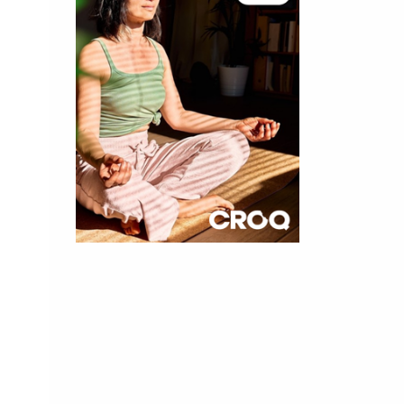
×
t 180
 CROQ
nnelle de