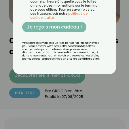
courriels, l'heure à laquelle vous le faites
ainsi que des informations sur le terminal
que vous utilisez. Pour en savoir plus sur
ces traceurs, voir notre
politique de
confidentialité
.
Je reçois mon cadeau !
Comment éviter les taches
Votre adresse email sera utilisée par Digital Prisma Players
pour vous envoyer votre newsletter contenant des offres
de grossesse ?
commerciales personnalisées. Vous pourrez vous
désinscrire en utilisant le lien de désabonnement intégré
dans la newsletter. Pour en savoir plus et exercer vos droits,
prenez connaissance de notre
Charte de Confidentialité
.
Découvrez les 11 menus CROQ
Par
CROQ Bien-être
BIEN-ÊTRE
Publié le
27/08/2025