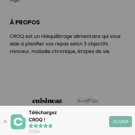
Yoga
À PROPOS
CROQ est un rééquilibrage alimentaire qui vous
aide à planifier vos repas selon 3 objectifs :
minceur, maladie chronique, étapes de vie.
Téléchargez
CROQ !
✕
OUVRIR
100k+