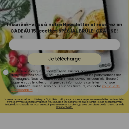
Inscrivez-vous à notre Newsletter et recevez en
CADEAU 15 recettes SPÉCIAL BRÛLE-GRAISSE !
Je télécharge
Je consens à ce que la société Digital Prisma Players analyse le taux
d'ouverture des courriels pour mesurer et optimiser les performances des
campagnes. Nous pourrons savoir si vous ouvrez les courriels, l'heure à
laquelle vous le faites ainsi que des informations sur le terminal que
vous utilisez. Pour en savoir plus sur ces traceurs, voir notre
politique de
confidentialité
.
Votre adresse email sera utilisée par Digital Prisma Playerspour vous envoyer votre newsletter contenant des
offres commerciales personnalisées. Vous pourrez vous désinscrire en utilisant le lien de désabonnement
intégré dans la newsletter. Pour en savoir plus et exercer vos droits, prenez connaissance de notre
Charte de
Confidentialité.