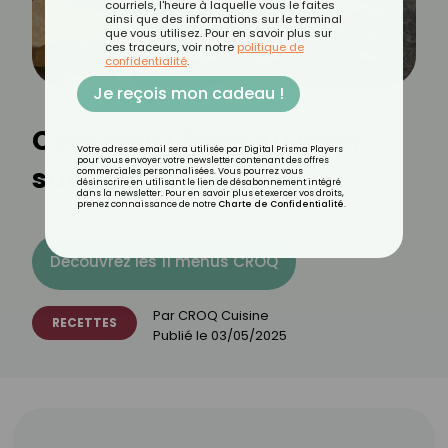
courriels, l'heure à laquelle vous le faites
ainsi que des informations sur le terminal
que vous utilisez. Pour en savoir plus sur
ces traceurs, voir notre
politique de
confidentialité
.
Je reçois mon cadeau !
Comment faire du pain
Votre adresse email sera utilisée par Digital Prisma Players
pour vous envoyer votre newsletter contenant des offres
suédois ?
commerciales personnalisées. Vous pourrez vous
désinscrire en utilisant le lien de désabonnement intégré
dans la newsletter. Pour en savoir plus et exercer vos droits,
prenez connaissance de notre
Charte de Confidentialité
.
Découvrez les 11 menus CROQ
Par
CROQ Cuisine
RECETTES
Publié le
03/05/2025