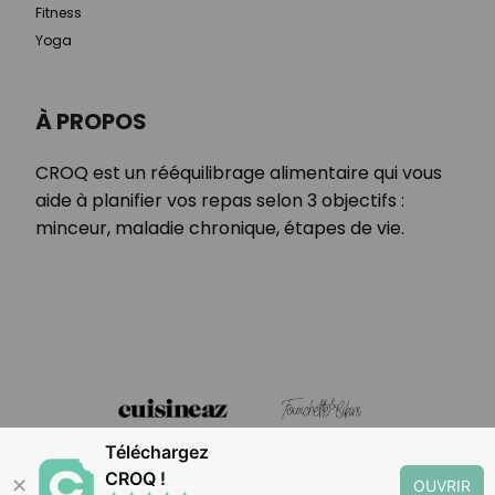
Fitness
Yoga
À PROPOS
CROQ est un rééquilibrage alimentaire qui vous
aide à planifier vos repas selon 3 objectifs :
minceur, maladie chronique, étapes de vie.
Téléchargez
CROQ !
✕
OUVRIR