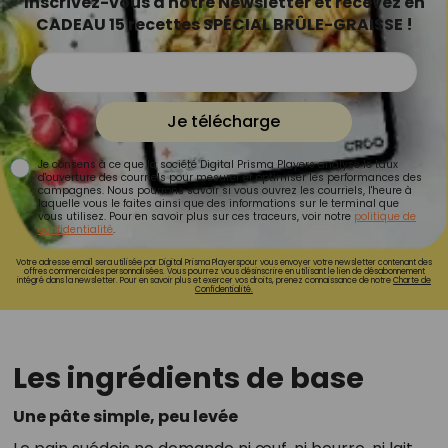
Inscrivez-vous à notre Newsletter et recevez en
CADEAU 15 recettes SPÉCIAL BRÛLE-GRAISSE !
Je télécharge
Je consens à ce que la société Digital Prisma Players analyse le taux
d'ouverture des courriels pour mesurer et optimiser les performances des
campagnes. Nous pourrons savoir si vous ouvrez les courriels, l'heure à
laquelle vous le faites ainsi que des informations sur le terminal que
vous utilisez. Pour en savoir plus sur ces traceurs, voir notre
politique de
confidentialité
.
Votre adresse email sera utilisée par Digital Prisma Playerspour vous envoyer votre newsletter contenant des
offres commerciales personnalisées. Vous pourrez vous désinscrire en utilisant le lien de désabonnement
intégré dans la newsletter. Pour en savoir plus et exercer vos droits, prenez connaissance de notre
Charte de
Confidentialité.
Les ingrédients de base
Une pâte simple, peu levée