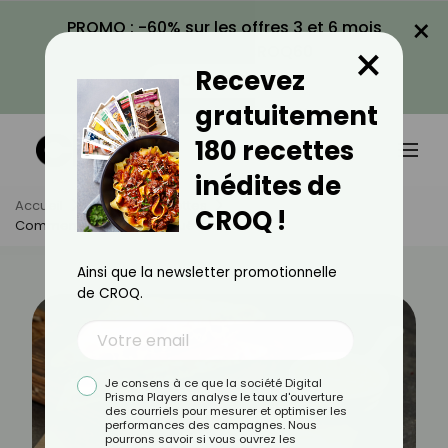
×
PROMO : -60% sur les offres 3 et 6 mois
×
avec le code CROQ60
Recevez
VOIR LA PROMO
gratuitement
180 recettes
inédites de
Accueil
Actus
Recettes
CROQ !
Comment Faire Du Pain Suédois ?
Ainsi que la newsletter promotionnelle
de CROQ.
Je consens à ce que la société Digital
Prisma Players analyse le taux d'ouverture
des courriels pour mesurer et optimiser les
performances des campagnes. Nous
pourrons savoir si vous ouvrez les