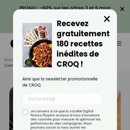
×
PROMO : -60% sur les offres 3 et 6 mois
×
avec le code CROQ60
Recevez
VOIR LA PROMO
gratuitement
180 recettes
inédites de
Accueil
Actus
Recettes
CROQ !
Comment Faire Du Pain Avec Un Air Fryer ?
Ainsi que la newsletter promotionnelle
de CROQ.
Je consens à ce que la société Digital
Prisma Players analyse le taux d'ouverture
des courriels pour mesurer et optimiser les
performances des campagnes. Nous
pourrons savoir si vous ouvrez les