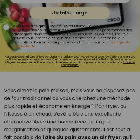
Je télécharge
Je consens à ce que la société Digital Prisma Players analyse le taux
d'ouverture des courriels pour mesurer et optimiser les performances des
campagnes. Nous pourrons savoir si vous ouvrez les courriels, l'heure à
laquelle vous le faites ainsi que des informations sur le terminal que
vous utilisez. Pour en savoir plus sur ces traceurs, voir notre
politique de
confidentialité
.
Votre adresse email sera utilisée par Digital Prisma Playerspour vous envoyer votre newsletter contenant des
offres commerciales personnalisées. Vous pourrez vous désinscrire en utilisant le lien de désabonnement
intégré dans la newsletter. Pour en savoir plus et exercer vos droits, prenez connaissance de notre
Charte de
Confidentialité.
Vous aimez le pain maison, mais vous ne disposez pas
de four traditionnel ou vous cherchez une méthode
plus rapide et économe en énergie ? L’air fryer, ou
friteuse à air chaud, s’avère être une excellente
alternative. Avec une bonne recette, un peu
d’organisation et quelques ajustements, il est tout à
fait possible de
faire du pain avec un air fryer
, qu’il