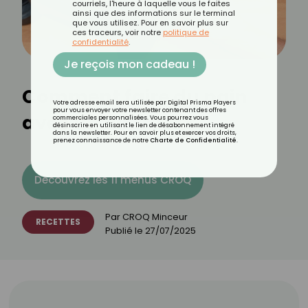
courriels, l'heure à laquelle vous le faites
ainsi que des informations sur le terminal
que vous utilisez. Pour en savoir plus sur
ces traceurs, voir notre
politique de
confidentialité
.
Je reçois mon cadeau !
Comment faire du pain
Votre adresse email sera utilisée par Digital Prisma Players
pour vous envoyer votre newsletter contenant des offres
avec un air fryer ?
commerciales personnalisées. Vous pourrez vous
désinscrire en utilisant le lien de désabonnement intégré
dans la newsletter. Pour en savoir plus et exercer vos droits,
prenez connaissance de notre
Charte de Confidentialité
.
Découvrez les 11 menus CROQ
Par
CROQ Minceur
RECETTES
Publié le
27/07/2025