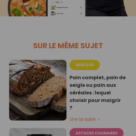
SUR LE MÊME SUJET
MINCEUR
Pain complet, pain de
seigle ou pain aux
céréales : lequel
choisir pour maigrir
?
Lire la suite
ASTUCES CULINAIRES