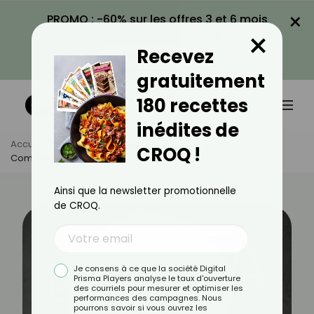
×
PROMO : -60% sur les offres 3 et 6 mois
×
avec le code CROQ60
Recevez
VOIR LA PROMO
gratuitement
180 recettes
inédites de
Accueil
Actus
Minceur
CROQ !
Comment Faire Pour Éviter L'effet Yoyo ?
Ainsi que la newsletter promotionnelle
de CROQ.
Je consens à ce que la société Digital
Prisma Players analyse le taux d'ouverture
des courriels pour mesurer et optimiser les
performances des campagnes. Nous
pourrons savoir si vous ouvrez les