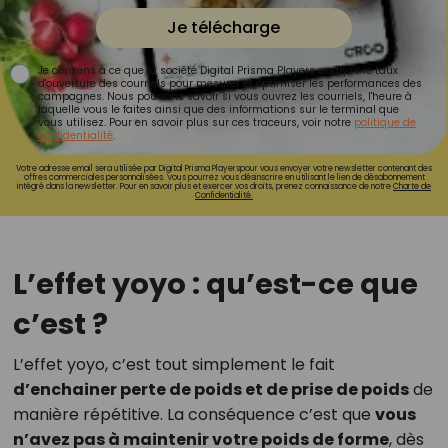
Je télécharge
Je consens à ce que la société Digital Prisma Players analyse le taux
d'ouverture des courriels pour mesurer et optimiser les performances des
campagnes. Nous pourrons savoir si vous ouvrez les courriels, l'heure à
laquelle vous le faites ainsi que des informations sur le terminal que
vous utilisez. Pour en savoir plus sur ces traceurs, voir notre
politique de
confidentialité
.
Votre adresse email sera utilisée par Digital Prisma Playerspour vous envoyer votre newsletter contenant des
offres commerciales personnalisées. Vous pourrez vous désinscrire en utilisant le lien de désabonnement
intégré dans la newsletter. Pour en savoir plus et exercer vos droits, prenez connaissance de notre
Charte de
Confidentialité.
L’effet yoyo : qu’est-ce que
c’est ?
L’effet yoyo, c’est tout simplement le fait
d’enchainer perte de poids et de prise de poids
de
manière répétitive. La conséquence c’est que
vous
n’avez pas à maintenir votre poids de forme
, dès