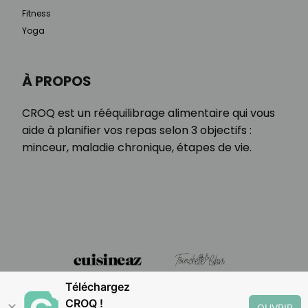
Fitness
Yoga
À PROPOS
CROQ est un rééquilibrage alimentaire qui vous
aide à planifier vos repas selon 3 objectifs :
minceur, maladie chronique, étapes de vie.
Téléchargez
CROQ !
✕
OUVRIR