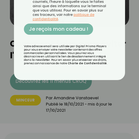
courriels, l'heure à laquelle vous le faites
ainsi que des informations sur le terminal
que vous utilisez. Pour en savoir plus sur
ces traceurs, voir notre
politique de
confidentialité
.
Je reçois mon cadeau !
Comment faire pour éviter
Votre adresse email sera utilisée par Digital Prisma Players
pour vous envoyer votre newsletter contenant des offres
l'effet yoyo ?
commerciales personnalisées. Vous pourrez vous
désinscrire en utilisant le lien de désabonnement intégré
dans la newsletter. Pour en savoir plus et exercer vos droits,
prenez connaissance de notre
Charte de Confidentialité
.
Découvrez les 11 menus CROQ
Par
Amandine Vanstaevel
MINCEUR
Publié le
18/10/2021
- mis à jour le
17/10/2021