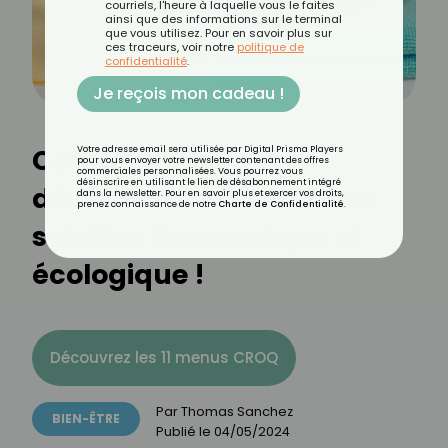
courriels, l'heure à laquelle vous le faites
ainsi que des informations sur le terminal
que vous utilisez. Pour en savoir plus sur
ces traceurs, voir notre
politique de
confidentialité
.
Je reçois mon cadeau !
Comment faire son
Votre adresse email sera utilisée par Digital Prisma Players
pour vous envoyer votre newsletter contenant des offres
commerciales personnalisées. Vous pourrez vous
désinscrire en utilisant le lien de désabonnement intégré
détartrant maison ? Une
dans la newsletter. Pour en savoir plus et exercer vos droits,
prenez connaissance de notre
Charte de Confidentialité
.
solution économique et
écologique !
Découvrez les 11 menus CROQ
Par
Thomas Sanchez
BIEN-ÊTRE
Publié le
04/05/2024