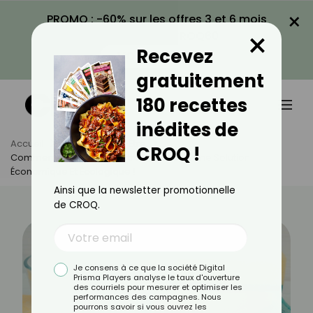
×
PROMO : -60% sur les offres 3 et 6 mois
×
avec le code CROQ60
Recevez
VOIR LA PROMO
gratuitement
180 recettes
inédites de
Accueil
Actus
Bien-Être
CROQ !
Comment Faire Son Détartrant Maison ? Une Solution
Économique Et Écologique !
Ainsi que la newsletter promotionnelle
de CROQ.
Je consens à ce que la société Digital
Prisma Players analyse le taux d'ouverture
des courriels pour mesurer et optimiser les
performances des campagnes. Nous
pourrons savoir si vous ouvrez les