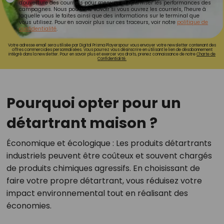
d'ouverture des courriels pour mesurer et optimiser les performances des
campagnes. Nous pourrons savoir si vous ouvrez les courriels, l'heure à
laquelle vous le faites ainsi que des informations sur le terminal que
vous utilisez. Pour en savoir plus sur ces traceurs, voir notre
politique de
confidentialité
.
Votre adresse email sera utilisée par Digital Prisma Playerspour vous envoyer votre newsletter contenant des
offres commerciales personnalisées. Vous pourrez vous désinscrire en utilisant le lien de désabonnement
intégré dans la newsletter. Pour en savoir plus et exercer vos droits, prenez connaissance de notre
Charte de
Confidentialité.
Pourquoi opter pour un
détartrant maison ?
Économique et écologique
: Les produits détartrants
industriels peuvent être coûteux et souvent chargés
de produits chimiques agressifs. En choisissant de
faire votre propre détartrant, vous réduisez votre
impact environnemental tout en réalisant des
économies.