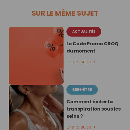
SUR LE MÊME SUJET
ACTUALITÉS
Le Code Promo CROQ
du moment
Lire la suite
BIEN-ÊTRE
Comment éviter la
transpiration sous les
seins ?
Lire la suite