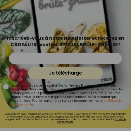
Inscrivez-vous à notre Newsletter et recevez en
CADEAU 15 recettes SPÉCIAL BRÛLE-GRAISSE !
Je télécharge
Je consens à ce que la société Digital Prisma Players analyse le taux
d'ouverture des courriels pour mesurer et optimiser les performances des
campagnes. Nous pourrons savoir si vous ouvrez les courriels, l'heure à
laquelle vous le faites ainsi que des informations sur le terminal que
vous utilisez. Pour en savoir plus sur ces traceurs, voir notre
politique de
confidentialité
.
Votre adresse email sera utilisée par Digital Prisma Playerspour vous envoyer votre newsletter contenant des
offres commerciales personnalisées. Vous pourrez vous désinscrire en utilisant le lien de désabonnement
intégré dans la newsletter. Pour en savoir plus et exercer vos droits, prenez connaissance de notre
Charte de
Confidentialité.