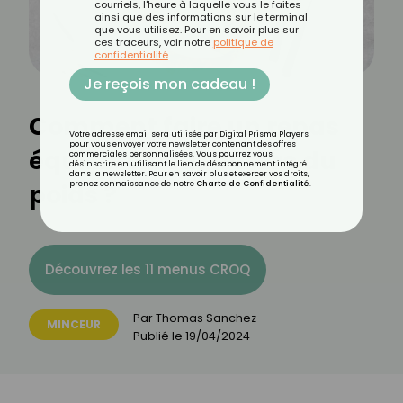
courriels, l'heure à laquelle vous le faites
ainsi que des informations sur le terminal
que vous utilisez. Pour en savoir plus sur
ces traceurs, voir notre
politique de
confidentialité
.
Je reçois mon cadeau !
Comment faire un repas
Votre adresse email sera utilisée par Digital Prisma Players
pour vous envoyer votre newsletter contenant des offres
équilibré pour perdre du
commerciales personnalisées. Vous pourrez vous
désinscrire en utilisant le lien de désabonnement intégré
dans la newsletter. Pour en savoir plus et exercer vos droits,
poids ?
prenez connaissance de notre
Charte de Confidentialité
.
Découvrez les 11 menus CROQ
Par
Thomas Sanchez
MINCEUR
Publié le
19/04/2024