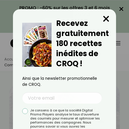
×
PROMO : -60% sur les offres 3 et 6 mois
×
avec le code CROQ60
Recevez
VOIR LA PROMO
gratuitement
180 recettes
inédites de
Accueil
Actus
Minceur
CROQ !
Comment Faire Un Repas Équilibré Pour Perdre Du Poids ?
Ainsi que la newsletter promotionnelle
de CROQ.
Je consens à ce que la société Digital
Prisma Players analyse le taux d'ouverture
des courriels pour mesurer et optimiser les
performances des campagnes. Nous
pourrons savoir si vous ouvrez les