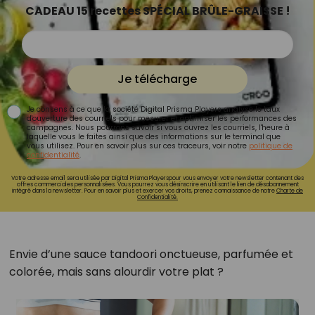
CADEAU 15 recettes SPÉCIAL BRÛLE-GRAISSE !
Je télécharge
Je consens à ce que la société Digital Prisma Players analyse le taux
d'ouverture des courriels pour mesurer et optimiser les performances des
campagnes. Nous pourrons savoir si vous ouvrez les courriels, l'heure à
laquelle vous le faites ainsi que des informations sur le terminal que
vous utilisez. Pour en savoir plus sur ces traceurs, voir notre
politique de
confidentialité
.
Votre adresse email sera utilisée par Digital Prisma Playerspour vous envoyer votre newsletter contenant des
offres commerciales personnalisées. Vous pourrez vous désinscrire en utilisant le lien de désabonnement
intégré dans la newsletter. Pour en savoir plus et exercer vos droits, prenez connaissance de notre
Charte de
Confidentialité.
Envie d’une sauce tandoori onctueuse, parfumée et
colorée, mais sans alourdir votre plat ?