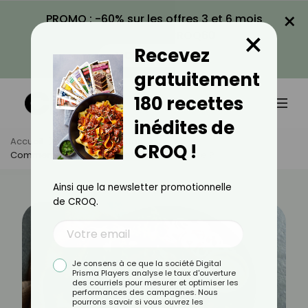
×
PROMO : -60% sur les offres 3 et 6 mois
×
avec le code CROQ60
Recevez
VOIR LA PROMO
gratuitement
180 recettes
inédites de
Accueil
Actus
Recettes
CROQ !
Comment Faire Une Sauce Tandoori Légère ?
Ainsi que la newsletter promotionnelle
de CROQ.
Je consens à ce que la société Digital
Prisma Players analyse le taux d'ouverture
des courriels pour mesurer et optimiser les
performances des campagnes. Nous
pourrons savoir si vous ouvrez les