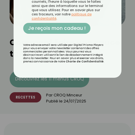
courriels, l'heure à laquelle vous le faites
ainsi que des informations sur le terminal
que vous utilisez. Pour en savoir plus sur
ces traceurs, voir notre
politique de
confidentialité
.
Je reçois mon cadeau !
Comment faire une sauce
Votre adresse email sera utilisée par Digital Prisma Players
pour vous envoyer votre newsletter contenant des offres
tandoori légère ?
commerciales personnalisées. Vous pourrez vous
désinscrire en utilisant le lien de désabonnement intégré
dans la newsletter. Pour en savoir plus et exercer vos droits,
prenez connaissance de notre
Charte de Confidentialité
.
Découvrez les 11 menus CROQ
Par
CROQ Minceur
RECETTES
Publié le
24/07/2025