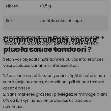
Fibres
<0,5 g
Sel
variable selon dosage
Comparativement à une sauce tandoori industrielle
Comment alléger encore
(souvent 60 à 80 kcal par portion), cette version
plus la sauce tandoori ?
maison est
2 à 3 fois moins calorique
.
Selon vos objectifs nutritionnels ou vos intolérances,
voici quelques variantes intéressantes :
1.
Sans lactose : utilisez un yaourt végétal nature non
sucré (soja ou coco), à condition qu’il ait une texture
assez épaisse.
2. Sans matières grasses : privilégiez le fromage blanc
0 % ou le Skyr, riches en protéines et très peu
caloriques.