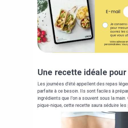
E-mail
Je consens 
pour mesure
ouvrez les c
que vous uti
Votre adresse em
personnalisées. Vous 
Une recette idéale pour 
Les journées d'été appellent des repas lége
parfaite à ce besoin. Ils sont faciles à pr
ingrédients que l'on a souvent sous la main. 
pique-nique, cette recette saura séduire les 