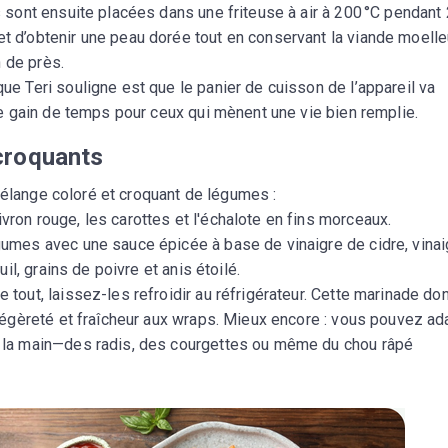
 sont ensuite placées dans une friteuse à air à 200 °C pendant
 d’obtenir une peau dorée tout en conservant la viande moelle
n de près.
que Teri souligne est que le panier de cuisson de l’appareil va
le gain de temps pour ceux qui mènent une vie bien remplie.
croquants
mélange coloré et croquant de légumes :
vron rouge, les carottes et l'échalote en fins morceaux.
gumes avec une sauce épicée à base de vinaigre de cidre, vinai
il, grains de poivre et anis étoilé.
e tout, laissez-les refroidir au réfrigérateur. Cette marinade do
légèreté et fraîcheur aux wraps. Mieux encore : vous pouvez ad
 la main—des radis, des courgettes ou même du chou râpé