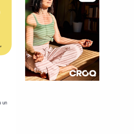
er
×
t 180
u un
 CROQ
nnelle de