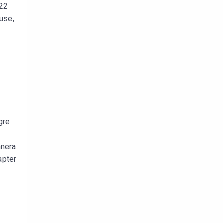
 22
use,
gre
nnera
apter