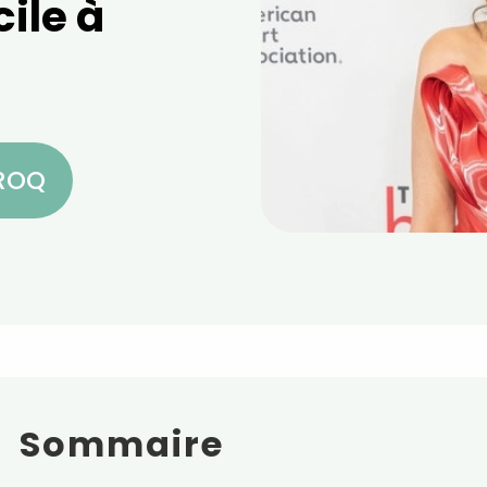
cile à
CROQ
Sommaire