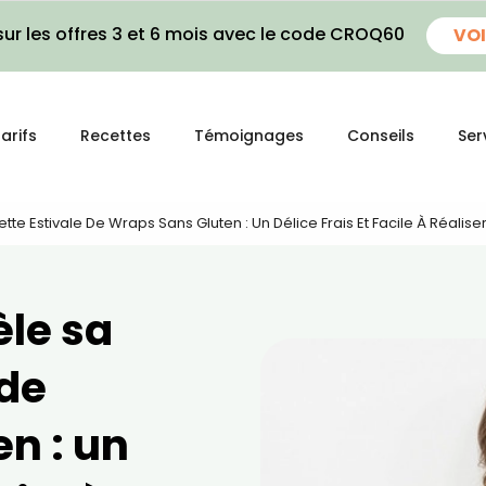
ur les offres 3 et 6 mois avec le code CROQ60
VOI
arifs
Recettes
Témoignages
Conseils
Ser
tte Estivale De Wraps Sans Gluten : Un Délice Frais Et Facile À Réalise
èle sa
 de
n : un