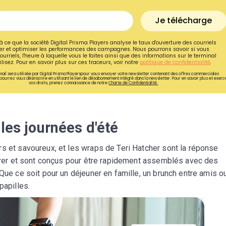
Je télécharge
à ce que la société Digital Prisma Players analyse le taux d'ouverture des courriels
r et optimiser les performances des campagnes. Nous pourrons savoir si vous
ourriels, l'heure à laquelle vous le faites ainsi que des informations sur le terminal
lisez. Pour en savoir plus sur ces traceurs, voir notre
politique de confidentialité
.
ail sera utilisée par Digital Prisma Playerspour vous envoyer votre newsletter contenant des offres commerciales
pourrez vous désinscrire en utilisant le lien de désabonnement intégré dans la newsletter. Pour en savoir plus et exerc
vos droits, prenez connaissance de notre
Charte de Confidentialité.
les journées d'été
rs et savoureux, et les wraps de Teri Hatcher sont la réponse
éparer et sont conçus pour être rapidement assemblés avec des
Recevez gratuitemen
Que ce soit pour un déjeuner en famille, un brunch entre amis o
recettes inédites de
papilles.
!
Ainsi que la newsletter promotio