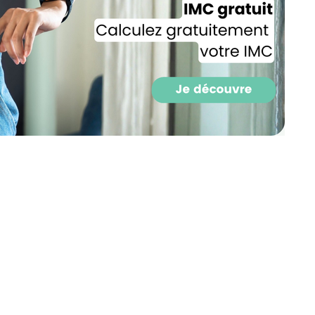
CROQ.
Je consens à ce que la société Digi
Prisma Players analyse le taux d'ou
des courriels pour mesurer et optim
performances des campagnes. No
pourrons savoir si vous ouvrez les co
l'heure à laquelle vous le faites ains
des informations sur le terminal qu
utilisez. Pour en savoir plus sur ces 
voir notre
politique de confidentialit
Je reçois mon cadeau !
Votre adresse email sera utilisée par Digital Prisma Playe
envoyer votre newsletter contenant des offres commercial
personnalisées. Vous pourrez vous désinscrire en utilisan
désabonnement intégré dans la newsletter. Pour en savoi
exercer vos droits, prenez connaissance de notre
Charte 
Confidentialité
.