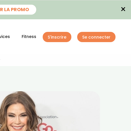
×
R LA PROMO
vices
Fitness
S'inscrire
Se connecter
r