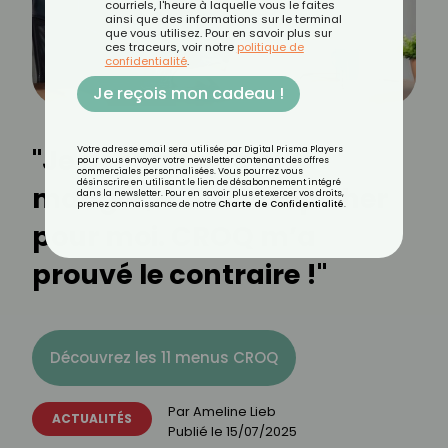
courriels, l'heure à laquelle vous le faites
ainsi que des informations sur le terminal
que vous utilisez. Pour en savoir plus sur
ces traceurs, voir notre
politique de
confidentialité
.
Je reçois mon cadeau !
"Je pensais que bien
Votre adresse email sera utilisée par Digital Prisma Players
pour vous envoyer votre newsletter contenant des offres
commerciales personnalisées. Vous pourrez vous
désinscrire en utilisant le lien de désabonnement intégré
manger, c’était trop cher
dans la newsletter. Pour en savoir plus et exercer vos droits,
prenez connaissance de notre
Charte de Confidentialité
.
pour moi. CROQ m’a
prouvé le contraire !"
Découvrez les 11 menus CROQ
Par
Ameline Lieb
ACTUALITÉS
Publié le
15/07/2025