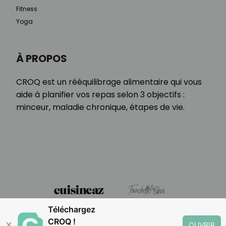
Fitness
Yoga
À PROPOS
CROQ est un rééquilibrage alimentaire qui vous
aide à planifier vos repas selon 3 objectifs :
minceur, maladie chronique, étapes de vie.
Téléchargez
CROQ !
✕
OUVRIR