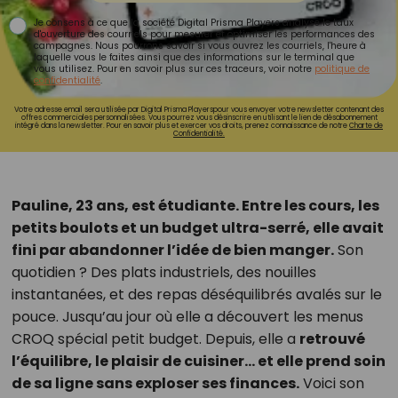
Je consens à ce que la société Digital Prisma Players analyse le taux
d'ouverture des courriels pour mesurer et optimiser les performances des
campagnes. Nous pourrons savoir si vous ouvrez les courriels, l'heure à
laquelle vous le faites ainsi que des informations sur le terminal que
vous utilisez. Pour en savoir plus sur ces traceurs, voir notre
politique de
confidentialité
.
Votre adresse email sera utilisée par Digital Prisma Playerspour vous envoyer votre newsletter contenant des
offres commerciales personnalisées. Vous pourrez vous désinscrire en utilisant le lien de désabonnement
intégré dans la newsletter. Pour en savoir plus et exercer vos droits, prenez connaissance de notre
Charte de
Confidentialité.
Pauline, 23 ans, est étudiante. Entre les cours, les
petits boulots et un budget ultra-serré, elle avait
fini par abandonner l’idée de bien manger.
Son
quotidien ? Des plats industriels, des nouilles
instantanées, et des repas déséquilibrés avalés sur le
pouce. Jusqu’au jour où elle a découvert les menus
CROQ spécial petit budget. Depuis, elle a
retrouvé
l’équilibre, le plaisir de cuisiner… et elle prend soin
de sa ligne sans exploser ses finances.
Voici son