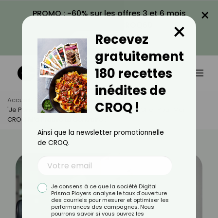
×
PROMO : -60% sur les offres 3 et 6 mois
×
avec le code CROQ60
Recevez
VOIR LA PROMO
gratuitement
180 recettes
inédites de
Accueil
Actus
Actualités
CROQ !
'Je Pensais Que Bien Manger, C’était Trop Cher Pour Moi.
CROQ M’a Prouvé Le Contraire !'
Ainsi que la newsletter promotionnelle
de CROQ.
Je consens à ce que la société Digital
Prisma Players analyse le taux d'ouverture
des courriels pour mesurer et optimiser les
performances des campagnes. Nous
pourrons savoir si vous ouvrez les