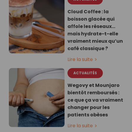
Cloud Coffee : la
boisson glacée qui
affole les réseaux…
mais hydrate-t-elle
vraiment mieux qu’un
café classique ?
Lire la suite
ACTUALITÉS
Wegovy et Mounjaro
bientôt remboursés :
ce que ça va vraiment
changer pour les
patients obèses
Lire la suite