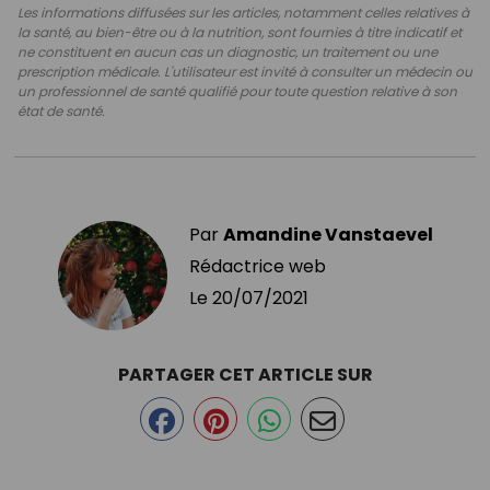
Les informations diffusées sur les articles, notamment celles relatives à
la santé, au bien-être ou à la nutrition, sont fournies à titre indicatif et
ne constituent en aucun cas un diagnostic, un traitement ou une
prescription médicale. L'utilisateur est invité à consulter un médecin ou
un professionnel de santé qualifié pour toute question relative à son
état de santé.
Par
Amandine Vanstaevel
Rédactrice web
Le
20/07/2021
PARTAGER CET ARTICLE SUR