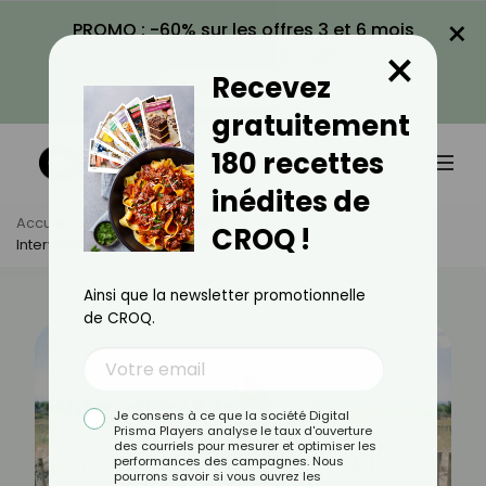
×
PROMO : -60% sur les offres 3 et 6 mois
×
avec le code CROQ60
Recevez
VOIR LA PROMO
gratuitement
180 recettes
inédites de
Accueil
Actus
Actualités
CROQ !
Interview Pauline, Ambassadrice Croq'Kilos
Ainsi que la newsletter promotionnelle
de CROQ.
Je consens à ce que la société Digital
Prisma Players analyse le taux d'ouverture
des courriels pour mesurer et optimiser les
performances des campagnes. Nous
pourrons savoir si vous ouvrez les