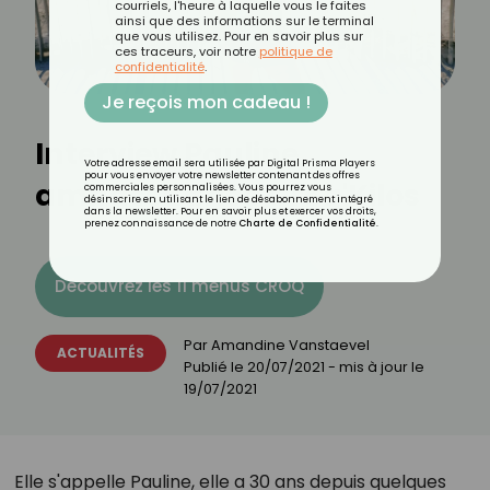
courriels, l'heure à laquelle vous le faites
ainsi que des informations sur le terminal
que vous utilisez. Pour en savoir plus sur
ces traceurs, voir notre
politique de
confidentialité
.
Je reçois mon cadeau !
Interview Pauline,
Votre adresse email sera utilisée par Digital Prisma Players
pour vous envoyer votre newsletter contenant des offres
ambassadrice Croq'Kilos
commerciales personnalisées. Vous pourrez vous
désinscrire en utilisant le lien de désabonnement intégré
dans la newsletter. Pour en savoir plus et exercer vos droits,
prenez connaissance de notre
Charte de Confidentialité
.
Découvrez les 11 menus CROQ
Par
Amandine Vanstaevel
ACTUALITÉS
Publié le
20/07/2021
- mis à jour le
19/07/2021
Elle s'appelle Pauline, elle a 30 ans depuis quelques