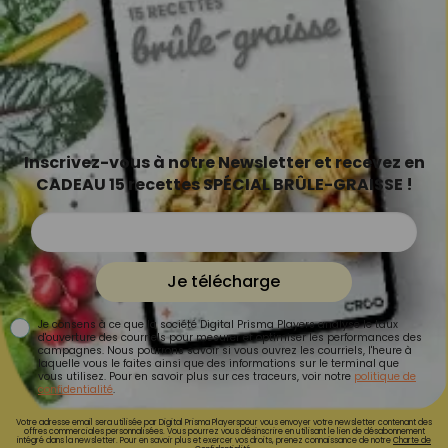
Inscrivez-vous à notre Newsletter et recevez en
CADEAU 15 recettes SPÉCIAL BRÛLE-GRAISSE !
Je télécharge
Je consens à ce que la société Digital Prisma Players analyse le taux
d'ouverture des courriels pour mesurer et optimiser les performances des
campagnes. Nous pourrons savoir si vous ouvrez les courriels, l'heure à
laquelle vous le faites ainsi que des informations sur le terminal que
vous utilisez. Pour en savoir plus sur ces traceurs, voir notre
politique de
confidentialité
.
Votre adresse email sera utilisée par Digital Prisma Playerspour vous envoyer votre newsletter contenant des
offres commerciales personnalisées. Vous pourrez vous désinscrire en utilisant le lien de désabonnement
intégré dans la newsletter. Pour en savoir plus et exercer vos droits, prenez connaissance de notre
Charte de