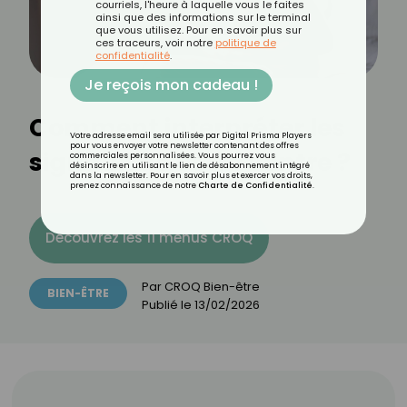
courriels, l'heure à laquelle vous le faites
ainsi que des informations sur le terminal
que vous utilisez. Pour en savoir plus sur
ces traceurs, voir notre
politique de
confidentialité
.
Je reçois mon cadeau !
Comment interpréter les
Votre adresse email sera utilisée par Digital Prisma Players
pour vous envoyer votre newsletter contenant des offres
signaux de votre ventre ?
commerciales personnalisées. Vous pourrez vous
désinscrire en utilisant le lien de désabonnement intégré
dans la newsletter. Pour en savoir plus et exercer vos droits,
prenez connaissance de notre
Charte de Confidentialité
.
Découvrez les 11 menus CROQ
Par
CROQ Bien-être
BIEN-ÊTRE
Publié le
13/02/2026