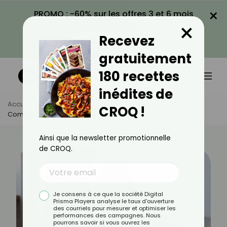
×
PROMO : -60% sur les offres 3 et 6 mois
×
avec le code CROQ60
Recevez
VOIR LA PROMO
gratuitement
180 recettes
inédites de
Accueil
Actus
Bien-Être
CROQ !
Comment Interpréter Les Signaux De Votre Ventre ?
Ainsi que la newsletter promotionnelle
de CROQ.
Je consens à ce que la société Digital
Prisma Players analyse le taux d'ouverture
des courriels pour mesurer et optimiser les
performances des campagnes. Nous
pourrons savoir si vous ouvrez les