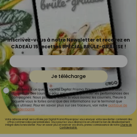
Inscrivez-vous à notre Newsletter et recevez en
CADEAU 15 recettes SPÉCIAL BRÛLE-GRAISSE !
Je télécharge
Je consens à ce que la société Digital Prisma Players analyse le taux
d'ouverture des courriels pour mesurer et optimiser les performances des
campagnes. Nous pourrons savoir si vous ouvrez les courriels, l'heure à
laquelle vous le faites ainsi que des informations sur le terminal que
vous utilisez. Pour en savoir plus sur ces traceurs, voir notre
politique de
confidentialité
.
Votre adresse email sera utilisée par Digital Prisma Playerspour vous envoyer votre newsletter contenant des
offres commerciales personnalisées. Vous pourrez vous désinscrire en utilisant le lien de désabonnement
intégré dans la newsletter. Pour en savoir plus et exercer vos droits, prenez connaissance de notre
Charte de
Confidentialité.