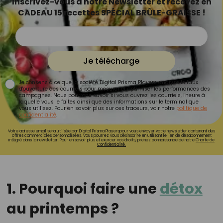
Inscrivez-vous à notre Newsletter et recevez en
CADEAU 15 recettes SPÉCIAL BRÛLE-GRAISSE !
Je télécharge
Je consens à ce que la société Digital Prisma Players analyse le taux
d'ouverture des courriels pour mesurer et optimiser les performances des
campagnes. Nous pourrons savoir si vous ouvrez les courriels, l'heure à
laquelle vous le faites ainsi que des informations sur le terminal que
vous utilisez. Pour en savoir plus sur ces traceurs, voir notre
politique de
confidentialité
.
Votre adresse email sera utilisée par Digital Prisma Playerspour vous envoyer votre newsletter contenant des
offres commerciales personnalisées. Vous pourrez vous désinscrire en utilisant le lien de désabonnement
intégré dans la newsletter. Pour en savoir plus et exercer vos droits, prenez connaissance de notre
Charte de
Confidentialité.
1. Pourquoi faire une
détox
au printemps ?