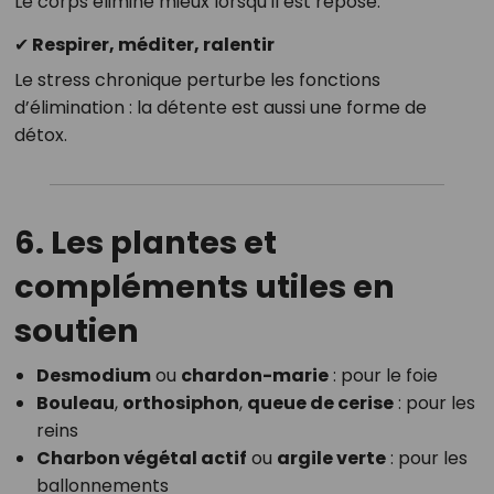
Le corps élimine mieux lorsqu’il est reposé.
✔ Respirer, méditer, ralentir
Le stress chronique perturbe les fonctions
d’élimination : la détente est aussi une forme de
détox.
6. Les plantes et
compléments utiles en
soutien
Desmodium
ou
chardon-marie
: pour le foie
Bouleau
,
orthosiphon
,
queue de cerise
: pour les
reins
Charbon végétal actif
ou
argile verte
: pour les
ballonnements