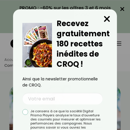
×
PROMO : -60% sur les offres 3 et 6 mois
×
avec le code CROQ60
Recevez
VOIR LA PROMO
gratuitement
180 recettes
inédites de
Accueil
Actus
Alimentation
CROQ !
Comment Nettoyer Son Corps Au Printemps ?
Ainsi que la newsletter promotionnelle
de CROQ.
Je consens à ce que la société Digital
Prisma Players analyse le taux d'ouverture
des courriels pour mesurer et optimiser les
performances des campagnes. Nous
pourrons savoir si vous ouvrez les