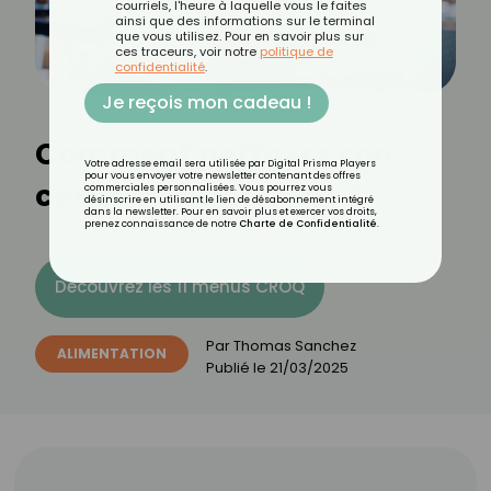
courriels, l'heure à laquelle vous le faites
ainsi que des informations sur le terminal
que vous utilisez. Pour en savoir plus sur
ces traceurs, voir notre
politique de
confidentialité
.
Je reçois mon cadeau !
Comment nettoyer son
Votre adresse email sera utilisée par Digital Prisma Players
pour vous envoyer votre newsletter contenant des offres
corps au printemps ?
commerciales personnalisées. Vous pourrez vous
désinscrire en utilisant le lien de désabonnement intégré
dans la newsletter. Pour en savoir plus et exercer vos droits,
prenez connaissance de notre
Charte de Confidentialité
.
Découvrez les 11 menus CROQ
Par
Thomas Sanchez
ALIMENTATION
Publié le
21/03/2025