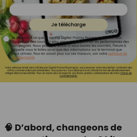
Je télécharge
Je consens à ce que la société Digital Prisma Players analyse le taux
d'ouverture des courriels pour mesurer et optimiser les performances des
campagnes. Nous pourrons savoir si vous ouvrez les courriels, l'heure à
laquelle vous le faites ainsi que des informations sur le terminal que
vous utilisez. Pour en savoir plus sur ces traceurs, voir notre
politique de
confidentialité
.
Votre adresse email sera utilisée par Digital Prisma Playerspour vous envoyer votre newsletter contenant des
offres commerciales personnalisées. Vous pourrez vous désinscrire en utilisant le lien de désabonnement
intégré dans la newsletter. Pour en savoir plus et exercer vos droits, prenez connaissance de notre
Charte de
Confidentialité.
🧠 D’abord, changeons de