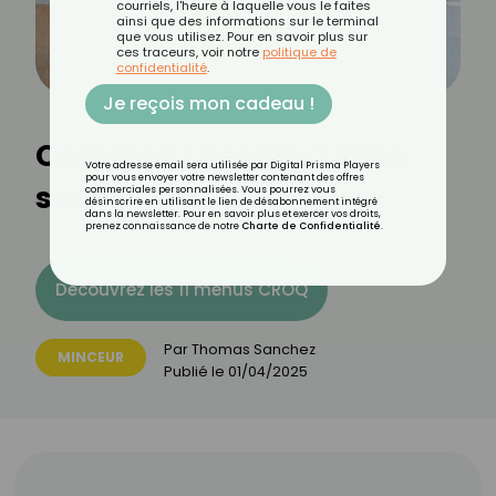
courriels, l'heure à laquelle vous le faites
ainsi que des informations sur le terminal
que vous utilisez. Pour en savoir plus sur
ces traceurs, voir notre
politique de
confidentialité
.
Je reçois mon cadeau !
Comment perdre 2 kilos
Votre adresse email sera utilisée par Digital Prisma Players
pour vous envoyer votre newsletter contenant des offres
sans sport ?
commerciales personnalisées. Vous pourrez vous
désinscrire en utilisant le lien de désabonnement intégré
dans la newsletter. Pour en savoir plus et exercer vos droits,
prenez connaissance de notre
Charte de Confidentialité
.
Découvrez les 11 menus CROQ
Par
Thomas Sanchez
MINCEUR
Publié le
01/04/2025