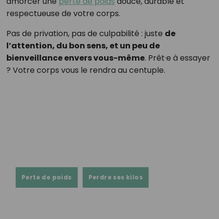
amorcer une
perte de poids
douce, durable et
respectueuse de votre corps.
Pas de privation, pas de culpabilité : juste
de
l’attention, du bon sens, et un peu de
bienveillance envers vous-même
. Prêt·e à essayer
? Votre corps vous le rendra au centuple.
Perte de poids
Perdre ses kilos