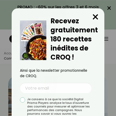
×
PROMO : -60% sur les offres 3 et 6 mois
×
avec le code CROQ60
Recevez
VOIR LA PROMO
gratuitement
180 recettes
inédites de
Accueil
Actus
Minceur
CROQ !
Comment Perdre 2 Kilos Sans Sport ?
Ainsi que la newsletter promotionnelle
de CROQ.
Je consens à ce que la société Digital
Prisma Players analyse le taux d'ouverture
des courriels pour mesurer et optimiser les
performances des campagnes. Nous
pourrons savoir si vous ouvrez les