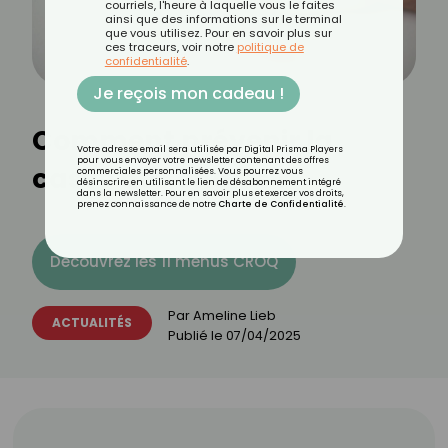
courriels, l'heure à laquelle vous le faites
ainsi que des informations sur le terminal
que vous utilisez. Pour en savoir plus sur
ces traceurs, voir notre
politique de
confidentialité
.
Je reçois mon cadeau !
Comment prévenir la
Votre adresse email sera utilisée par Digital Prisma Players
pour vous envoyer votre newsletter contenant des offres
casse des ongles ?
commerciales personnalisées. Vous pourrez vous
désinscrire en utilisant le lien de désabonnement intégré
dans la newsletter. Pour en savoir plus et exercer vos droits,
prenez connaissance de notre
Charte de Confidentialité
.
Découvrez les 11 menus CROQ
Par
Ameline Lieb
ACTUALITÉS
Publié le
07/04/2025