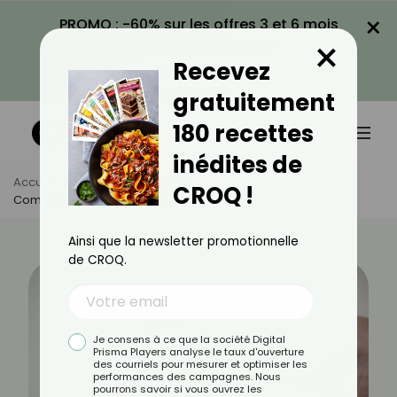
×
PROMO : -60% sur les offres 3 et 6 mois
×
avec le code CROQ60
Recevez
VOIR LA PROMO
gratuitement
180 recettes
inédites de
Accueil
Actus
Actualités
CROQ !
Comment Prévenir La Casse Des Ongles ?
Ainsi que la newsletter promotionnelle
de CROQ.
Je consens à ce que la société Digital
Prisma Players analyse le taux d'ouverture
des courriels pour mesurer et optimiser les
performances des campagnes. Nous
pourrons savoir si vous ouvrez les