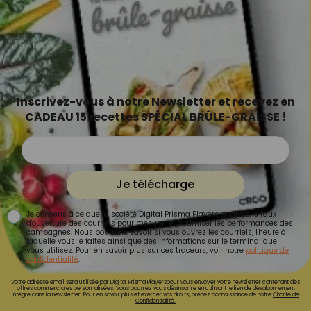
Inscrivez-vous à notre Newsletter et recevez en
CADEAU 15 recettes SPÉCIAL BRÛLE-GRAISSE !
Je télécharge
Je consens à ce que la société Digital Prisma Players analyse le taux
d'ouverture des courriels pour mesurer et optimiser les performances des
campagnes. Nous pourrons savoir si vous ouvrez les courriels, l'heure à
laquelle vous le faites ainsi que des informations sur le terminal que
vous utilisez. Pour en savoir plus sur ces traceurs, voir notre
politique de
confidentialité
.
Votre adresse email sera utilisée par Digital Prisma Playerspour vous envoyer votre newsletter contenant des
offres commerciales personnalisées. Vous pourrez vous désinscrire en utilisant le lien de désabonnement
intégré dans la newsletter. Pour en savoir plus et exercer vos droits, prenez connaissance de notre
Charte de
Confidentialité.