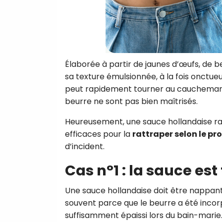
Élaborée à partir de jaunes d’œufs, de b
sa texture émulsionnée, à la fois onctueu
peut rapidement tourner au cauchemar c
beurre ne sont pas bien maîtrisés.
Heureusement, une sauce hollandaise raté
efficaces pour la
rattraper selon le p
d’incident.
Cas n°1 : la sauce est
Une sauce hollandaise doit être nappante
souvent parce que le beurre a été inco
suffisamment épaissi lors du bain-marie