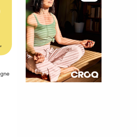
er
agne
×
t 180
 CROQ
nnelle de