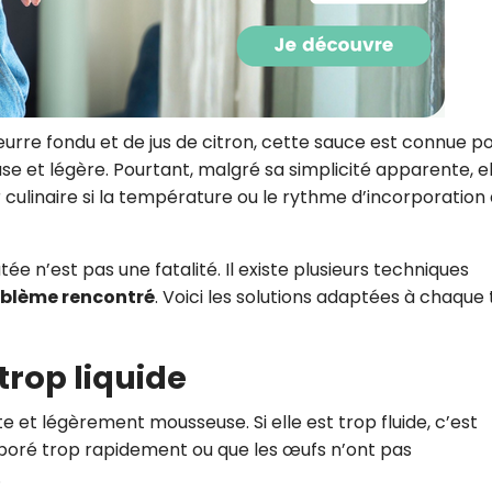
CROQ.
Je consens à ce que la société Digi
eurre fondu et de jus de citron, cette sauce est connue p
Prisma Players analyse le taux d'ou
des courriels pour mesurer et optim
se et légère. Pourtant, malgré sa simplicité apparente, el
performances des campagnes. No
ulinaire si la température ou le rythme d’incorporation
pourrons savoir si vous ouvrez les co
l'heure à laquelle vous le faites ains
des informations sur le terminal qu
utilisez. Pour en savoir plus sur ces 
e n’est pas une fatalité. Il existe plusieurs techniques
voir notre
politique de confidentialit
roblème rencontré
. Voici les solutions adaptées à chaque
Je reçois mon cadeau !
 trop liquide
Votre adresse email sera utilisée par Digital Prisma Playe
envoyer votre newsletter contenant des offres commercial
personnalisées. Vous pourrez vous désinscrire en utilisan
 et légèrement mousseuse. Si elle est trop fluide, c’est
désabonnement intégré dans la newsletter. Pour en savoi
exercer vos droits, prenez connaissance de notre
Charte 
rporé trop rapidement ou que les œufs n’ont pas
Confidentialité
.
.