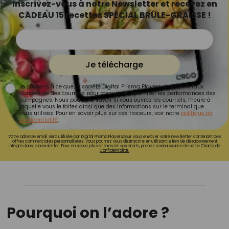
Inscrivez-vous à notre Newsletter et recevez en
CADEAU 15 recettes SPÉCIAL BRÛLE-GRAISSE !
Je télécharge
Je consens à ce que la société Digital Prisma Players analyse le taux
d'ouverture des courriels pour mesurer et optimiser les performances des
campagnes. Nous pourrons savoir si vous ouvrez les courriels, l'heure à
laquelle vous le faites ainsi que des informations sur le terminal que
vous utilisez. Pour en savoir plus sur ces traceurs, voir notre
politique de
confidentialité
.
Votre adresse email sera utilisée par Digital Prisma Playerspour vous envoyer votre newsletter contenant des
offres commerciales personnalisées. Vous pourrez vous désinscrire en utilisant le lien de désabonnement
intégré dans la newsletter. Pour en savoir plus et exercer vos droits, prenez connaissance de notre
Charte de
Confidentialité.
Pourquoi on l’adore ?