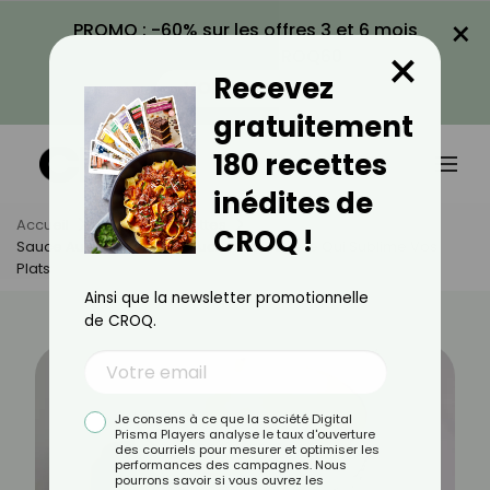
×
PROMO : -60% sur les offres 3 et 6 mois
×
avec le code CROQ60
Recevez
VOIR LA PROMO
gratuitement
180 recettes
inédites de
Accueil
Actus
Recettes
CROQ !
Sauce Au Maroilles : La Touche Fromagère Qui Sublime Vos
Plats
Ainsi que la newsletter promotionnelle
de CROQ.
Je consens à ce que la société Digital
Prisma Players analyse le taux d'ouverture
des courriels pour mesurer et optimiser les
performances des campagnes. Nous
pourrons savoir si vous ouvrez les