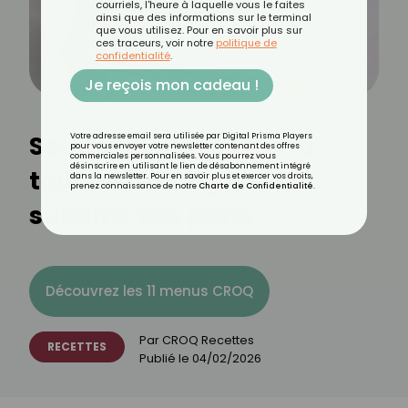
courriels, l'heure à laquelle vous le faites
ainsi que des informations sur le terminal
que vous utilisez. Pour en savoir plus sur
ces traceurs, voir notre
politique de
confidentialité
.
Je reçois mon cadeau !
Sauce au maroilles : la
Votre adresse email sera utilisée par Digital Prisma Players
pour vous envoyer votre newsletter contenant des offres
commerciales personnalisées. Vous pourrez vous
désinscrire en utilisant le lien de désabonnement intégré
touche fromagère qui
dans la newsletter. Pour en savoir plus et exercer vos droits,
prenez connaissance de notre
Charte de Confidentialité
.
sublime vos plats
Découvrez les 11 menus CROQ
Par
CROQ Recettes
RECETTES
Publié le
04/02/2026