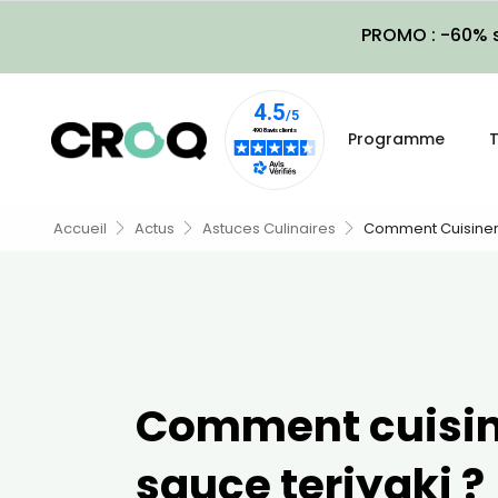
PROMO : -60% s
Programme
T
Accueil
Actus
Astuces Culinaires
Comment Cuisiner 
Comment cuisin
sauce teriyaki ?