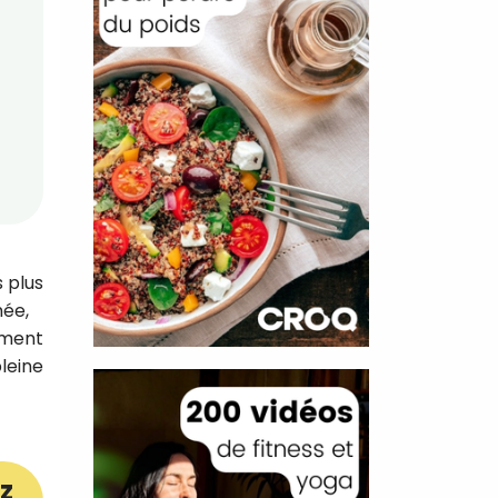
s plus
mée,
mment
pleine
z