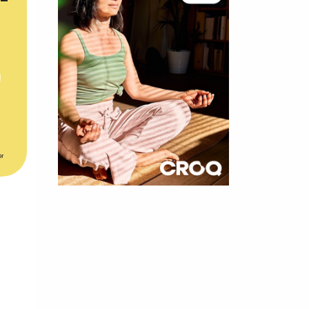
er
×
t 180
 CROQ
nnelle de