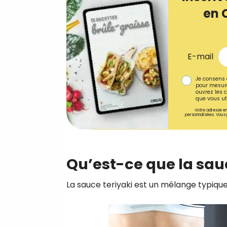
en 
E-mail
Je consens 
pour mesure
ouvrez les c
que vous uti
Votre adresse em
personnalisées. Vous 
Qu’est-ce que la sauc
La sauce teriyaki est un mélange typique