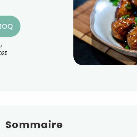
CROQ
e
025
Sommaire