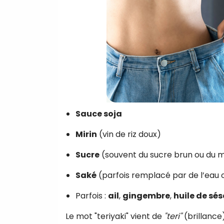
Sauce soja
Mirin
(vin de riz doux)
Sucre
(souvent du sucre brun ou du m
Saké
(parfois remplacé par de l’eau o
Parfois :
ail
,
gingembre
,
huile de sé
Le mot "teriyaki" vient de
"teri"
(brillance