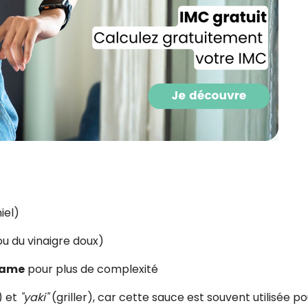
CROQ.
Je consens à ce que la société Digi
Prisma Players analyse le taux d'ou
des courriels pour mesurer et optim
performances des campagnes. No
pourrons savoir si vous ouvrez les co
l'heure à laquelle vous le faites ains
des informations sur le terminal qu
utilisez. Pour en savoir plus sur ces 
voir notre
politique de confidentialit
Je reçois mon cadeau !
iel)
u du vinaigre doux)
Votre adresse email sera utilisée par Digital Prisma Playe
envoyer votre newsletter contenant des offres commercial
personnalisées. Vous pourrez vous désinscrire en utilisan
désabonnement intégré dans la newsletter. Pour en savoi
same
pour plus de complexité
exercer vos droits, prenez connaissance de notre
Charte 
Confidentialité
.
) et
"yaki"
(griller), car cette sauce est souvent utilisée po