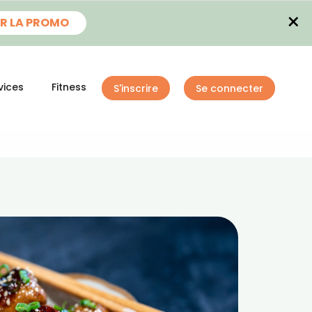
×
R LA PROMO
vices
Fitness
S'inscrire
Se connecter