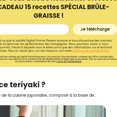
CADEAU 15 recettes SPÉCIAL BRÛLE-
GRAISSE !
Je télécharge
à ce que la société Digital Prisma Players analyse le taux d'ouverture des courriels
r et optimiser les performances des campagnes. Nous pourrons savoir si vous
ourriels, l'heure à laquelle vous le faites ainsi que des informations sur le terminal
lisez. Pour en savoir plus sur ces traceurs, voir notre
politique de confidentialité
.
ail sera utilisée par Digital Prisma Playerspour vous envoyer votre newsletter contenant des offres commerciales
pourrez vous désinscrire en utilisant le lien de désabonnement intégré dans la newsletter. Pour en savoir plus et exerc
vos droits, prenez connaissance de notre
Charte de Confidentialité.
e teriyaki ?
Recevez gratuitemen
recettes inédites de
 de la cuisine japonaise, composé à la base de :
!
Ainsi que la newsletter promotio