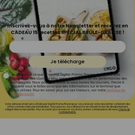
Inscrivez-vous à notre Newsletter et recevez en
CADEAU 15 recettes SPÉCIAL BRÛLE-GRAISSE !
Je télécharge
Je consens à ce que la société Digital Prisma Players analyse le taux
d'ouverture des courriels pour mesurer et optimiser les performances des
campagnes. Nous pourrons savoir si vous ouvrez les courriels, l'heure à
laquelle vous le faites ainsi que des informations sur le terminal que
vous utilisez. Pour en savoir plus sur ces traceurs, voir notre
politique de
confidentialité
.
Votre adresse email sera utilisée par Digital Prisma Playerspour vous envoyer votre newsletter contenant des
offres commerciales personnalisées. Vous pourrez vous désinscrire en utilisant le lien de désabonnement
intégré dans la newsletter. Pour en savoir plus et exercer vos droits, prenez connaissance de notre
Charte de
Confidentialité.