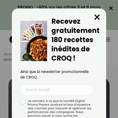
×
PROMO : -60% sur les offres 3 et 6 mois
×
avec le code CROQ60
Recevez
VOIR LA PROMO
gratuitement
180 recettes
inédites de
Accueil
Actus
Minceur
CROQ !
La Sauce Teriyaki Est-Elle Calorique ?
Ainsi que la newsletter promotionnelle
de CROQ.
Je consens à ce que la société Digital
Prisma Players analyse le taux d'ouverture
des courriels pour mesurer et optimiser les
performances des campagnes. Nous
pourrons savoir si vous ouvrez les