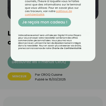
courriels, l'heure à laquelle vous le faites
ainsi que des informations sur le terminal
que vous utilisez. Pour en savoir plus sur
ces traceurs, voir notre
politique de
confidentialité
.
Je reçois mon cadeau !
La sauce teriyaki est-elle
Votre adresse email sera utilisée par Digital Prisma Players
pour vous envoyer votre newsletter contenant des offres
calorique ?
commerciales personnalisées. Vous pourrez vous
désinscrire en utilisant le lien de désabonnement intégré
dans la newsletter. Pour en savoir plus et exercer vos droits,
prenez connaissance de notre
Charte de Confidentialité
.
Découvrez les 11 menus CROQ
Par
CROQ Cuisine
MINCEUR
Publié le
15/03/2025