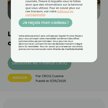
courriels, l'heure à laquelle vous le faites
ainsi que des informations sur le terminal
que vous utilisez. Pour en savoir plus sur
ces traceurs, voir notre
politique de
confidentialité
.
Je reçois mon cadeau !
La sauce soja est-elle
Votre adresse email sera utilisée par Digital Prisma Players
pour vous envoyer votre newsletter contenant des offres
calorique ?
commerciales personnalisées. Vous pourrez vous
désinscrire en utilisant le lien de désabonnement intégré
dans la newsletter. Pour en savoir plus et exercer vos droits,
prenez connaissance de notre
Charte de Confidentialité
.
Découvrez les 11 menus CROQ
Par
CROQ Cuisine
MINCEUR
Publié le
11/05/2025