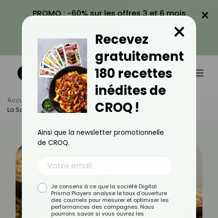
×
PROMO : -60% sur les offres 3 et 6 mois
×
avec le code CROQ60
Recevez
VOIR LA PROMO
gratuitement
180 recettes
inédites de
Accueil
Actus
Minceur
CROQ !
La Sauce Soja Est-Elle Calorique ?
Ainsi que la newsletter promotionnelle
de CROQ.
Je consens à ce que la société Digital
Prisma Players analyse le taux d'ouverture
des courriels pour mesurer et optimiser les
performances des campagnes. Nous
pourrons savoir si vous ouvrez les