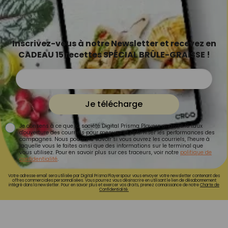
Inscrivez-vous à notre Newsletter et recevez en
CADEAU 15 recettes SPÉCIAL BRÛLE-GRAISSE !
Je télécharge
Je consens à ce que la société Digital Prisma Players analyse le taux
d'ouverture des courriels pour mesurer et optimiser les performances des
campagnes. Nous pourrons savoir si vous ouvrez les courriels, l'heure à
laquelle vous le faites ainsi que des informations sur le terminal que
vous utilisez. Pour en savoir plus sur ces traceurs, voir notre
politique de
confidentialité
.
Votre adresse email sera utilisée par Digital Prisma Playerspour vous envoyer votre newsletter contenant des
offres commerciales personnalisées. Vous pourrez vous désinscrire en utilisant le lien de désabonnement
intégré dans la newsletter. Pour en savoir plus et exercer vos droits, prenez connaissance de notre
Charte de
Confidentialité.