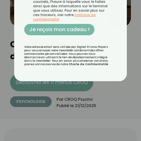
courriels, l'heure à laquelle vous le faites
ainsi que des informations sur le terminal
que vous utilisez. Pour en savoir plus sur
ces traceurs, voir notre
politique de
confidentialité
.
Je reçois mon cadeau !
Comment réduire sa
Votre adresse email sera utilisée par Digital Prisma Players
pour vous envoyer votre newsletter contenant des offres
dépendance affective ?
commerciales personnalisées. Vous pourrez vous
désinscrire en utilisant le lien de désabonnement intégré
dans la newsletter. Pour en savoir plus et exercer vos droits,
prenez connaissance de notre
Charte de Confidentialité
.
Découvrez les 11 menus CROQ
Par
CROQ Psycho
PSYCHOLOGIE
Publié le
21/12/2025