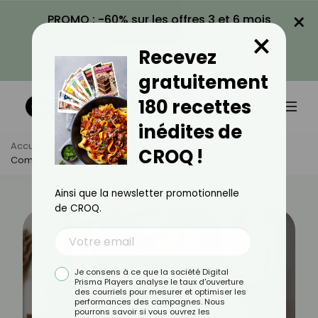
×
PROMO : -60% sur les offres 3 et 6 mois
×
avec le code CROQ60
Recevez
VOIR LA PROMO
gratuitement
180 recettes
inédites de
Accueil
Actus
Psychologie
CROQ !
Comment Réduire Sa Dépendance Affective ?
Ainsi que la newsletter promotionnelle
de CROQ.
Je consens à ce que la société Digital
Prisma Players analyse le taux d'ouverture
des courriels pour mesurer et optimiser les
performances des campagnes. Nous
pourrons savoir si vous ouvrez les