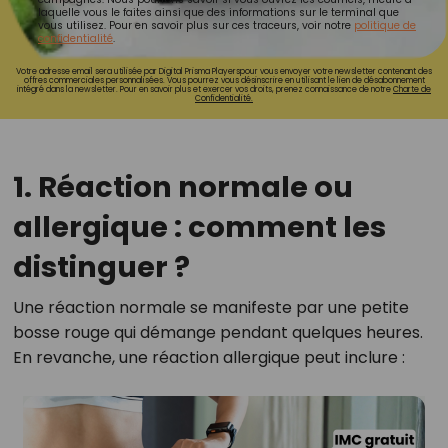
laquelle vous le faites ainsi que des informations sur le terminal que
vous utilisez. Pour en savoir plus sur ces traceurs, voir notre
politique de
confidentialité
.
Votre adresse email sera utilisée par Digital Prisma Playerspour vous envoyer votre newsletter contenant des
offres commerciales personnalisées. Vous pourrez vous désinscrire en utilisant le lien de désabonnement
intégré dans la newsletter. Pour en savoir plus et exercer vos droits, prenez connaissance de notre
Charte de
Confidentialité.
1. Réaction normale ou
allergique : comment les
distinguer ?
Une réaction normale se manifeste par une petite
bosse rouge qui démange pendant quelques heures.
En revanche, une réaction allergique peut inclure :