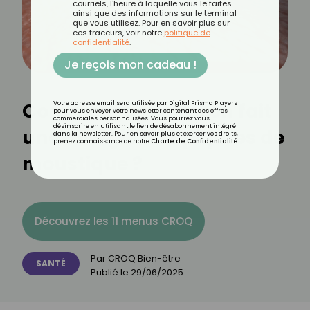
courriels, l'heure à laquelle vous le faites
ainsi que des informations sur le terminal
que vous utilisez. Pour en savoir plus sur
ces traceurs, voir notre
politique de
confidentialité
.
Je reçois mon cadeau !
Comment savoir si on fait
Votre adresse email sera utilisée par Digital Prisma Players
pour vous envoyer votre newsletter contenant des offres
commerciales personnalisées. Vous pourrez vous
désinscrire en utilisant le lien de désabonnement intégré
une allergie aux piqûres de
dans la newsletter. Pour en savoir plus et exercer vos droits,
prenez connaissance de notre
Charte de Confidentialité
.
moustique ?
Découvrez les 11 menus CROQ
Par
CROQ Bien-être
SANTÉ
Publié le
29/06/2025