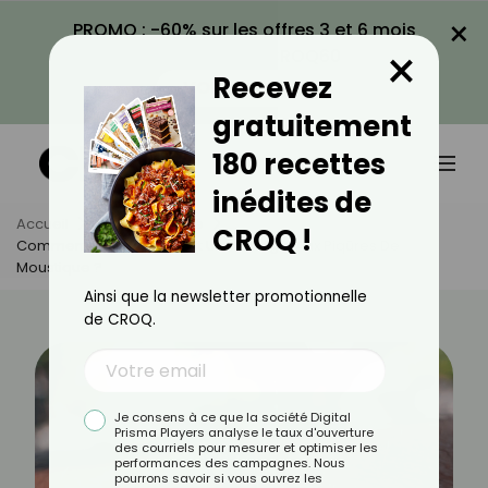
×
PROMO : -60% sur les offres 3 et 6 mois
×
avec le code CROQ60
Recevez
VOIR LA PROMO
gratuitement
180 recettes
inédites de
Accueil
Actus
Santé
CROQ !
Comment Savoir Si On Fait Une Allergie Aux Piqûres De
Moustique ?
Ainsi que la newsletter promotionnelle
de CROQ.
Je consens à ce que la société Digital
Prisma Players analyse le taux d'ouverture
des courriels pour mesurer et optimiser les
performances des campagnes. Nous
pourrons savoir si vous ouvrez les