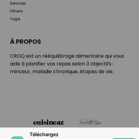
Services
Fitness
Yoga
À PROPOS
CROQ est un rééquilibrage alimentaire qui vous
aide à planifier vos repas selon 3 objectifs :
minceur, maladie chronique, étapes de vie.
Téléchargez