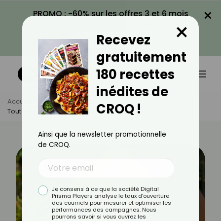
×
PROMO : -60% sur les offres 3 et 6 mois
×
avec le code CROQ60
Recevez
VOIR LA PROMO
gratuitement
180 recettes
inédites de
Accueil
Actus
Santé
CROQ !
Tout Savoir Sur L’allergie Au Soleil
Ainsi que la newsletter promotionnelle
de CROQ.
Je consens à ce que la société Digital
Prisma Players analyse le taux d'ouverture
des courriels pour mesurer et optimiser les
performances des campagnes. Nous
pourrons savoir si vous ouvrez les