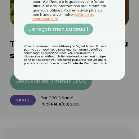
courriels, l'heure à laquelle vous le faites
ainsi que des informations sur le terminal
que vous utilisez. Pour en savoir plus sur
ces traceurs, voir notre
politique de
confidentialité
.
Je reçois mon cadeau !
Tout savoir sur l’allergie au
Votre adresse email sera utilisée par Digital Prisma Players
pour vous envoyer votre newsletter contenant des offres
soleil
commerciales personnalisées. Vous pourrez vous
désinscrire en utilisant le lien de désabonnement intégré
dans la newsletter. Pour en savoir plus et exercer vos droits,
prenez connaissance de notre
Charte de Confidentialité
.
Découvrez les 11 menus CROQ
Par
CROQ Santé
SANTÉ
Publié le
11/08/2025