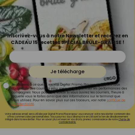
Inscrivez-vous à notre Newsletter et recevez en
CADEAU 15 recettes SPÉCIAL BRÛLE-GRAISSE !
Je télécharge
Je consens à ce que la société Digital Prisma Players analyse le taux
d'ouverture des courriels pour mesurer et optimiser les performances des
campagnes. Nous pourrons savoir si vous ouvrez les courriels, l'heure à
laquelle vous le faites ainsi que des informations sur le terminal que
vous utilisez. Pour en savoir plus sur ces traceurs, voir notre
politique de
confidentialité
.
Votre adresse email sera utilisée par Digital Prisma Playerspour vous envoyer votre newsletter contenant des
offres commerciales personnalisées. Vous pourrez vous désinscrire en utilisant le lien de désabonnement
intégré dans la newsletter. Pour en savoir plus et exercer vos droits, prenez connaissance de notre
Charte de
Confidentialité.