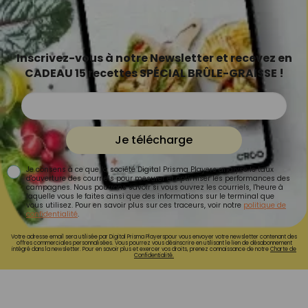
Inscrivez-vous à notre Newsletter et recevez en
CADEAU 15 recettes SPÉCIAL BRÛLE-GRAISSE !
Je télécharge
Je consens à ce que la société Digital Prisma Players analyse le taux
d'ouverture des courriels pour mesurer et optimiser les performances des
campagnes. Nous pourrons savoir si vous ouvrez les courriels, l'heure à
laquelle vous le faites ainsi que des informations sur le terminal que
vous utilisez. Pour en savoir plus sur ces traceurs, voir notre
politique de
confidentialité
.
Votre adresse email sera utilisée par Digital Prisma Playerspour vous envoyer votre newsletter contenant des
offres commerciales personnalisées. Vous pourrez vous désinscrire en utilisant le lien de désabonnement
intégré dans la newsletter. Pour en savoir plus et exercer vos droits, prenez connaissance de notre
Charte de
Confidentialité.