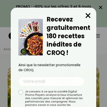
×
PROMO : -60% sur les offres 3 et 6 mois
×
avec le code CROQ60
Recevez
VOIR LA PROMO
gratuitement
180 recettes
inédites de
Accueil
Actus
Bien-Être
Vrai-Faux Sur Les Allergies
CROQ !
Ainsi que la newsletter promotionnelle
de CROQ.
Je consens à ce que la société Digital
Prisma Players analyse le taux d'ouverture
des courriels pour mesurer et optimiser les
performances des campagnes. Nous
pourrons savoir si vous ouvrez les