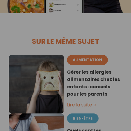
SUR LE MÊME SUJET
ALIMENTATION
Gérer les allergies
alimentaires chez les
enfants : conseils
pour les parents
Lire la suite
BIEN-ÊTRE
Quels sont les