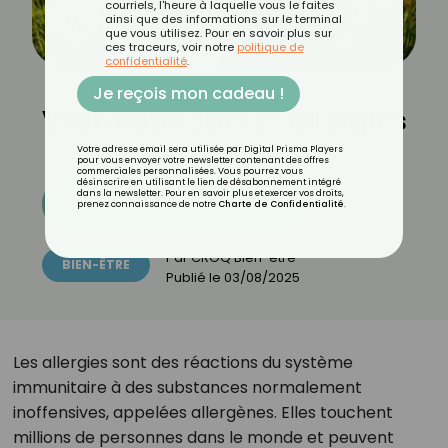
courriels, l'heure à laquelle vous le faites
ainsi que des informations sur le terminal
que vous utilisez. Pour en savoir plus sur
ces traceurs, voir notre
politique de
confidentialité
.
Je reçois mon cadeau !
Vrai-Faux sur les allergies
Votre adresse email sera utilisée par Digital Prisma Players
pour vous envoyer votre newsletter contenant des offres
commerciales personnalisées. Vous pourrez vous
désinscrire en utilisant le lien de désabonnement intégré
dans la newsletter. Pour en savoir plus et exercer vos droits,
Découvrez les 11 menus CROQ
prenez connaissance de notre
Charte de Confidentialité
.
Par
CROQ Bien-être
BIEN-ÊTRE
Publié le
03/08/2025
Les allergies sont des réactions du système
immunitaire à des substances normalement
inoffensives, appelées allergènes. Elles touchent
millions de personnes dans le monde et peuvent