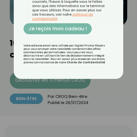
courriels, l'heure à laquelle vous le faites
ainsi que des informations sur le terminal
que vous utilisez. Pour en savoir plus sur
ces traceurs, voir notre
politique de
confidentialité
.
Je reçois mon cadeau !
10 astuces naturelles
Votre adresse email sera utilisée par Digital Prisma Players
pour vous envoyer votre newsletter contenant des offres
contre les moustiques
commerciales personnalisées. Vous pourrez vous
désinscrire en utilisant le lien de désabonnement intégré
dans la newsletter. Pour en savoir plus et exercer vos droits,
prenez connaissance de notre
Charte de Confidentialité
.
Découvrez les 11 menus CROQ
Par
CROQ Bien-être
BIEN-ÊTRE
Publié le
26/07/2024