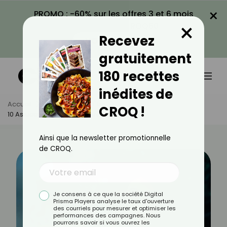
×
PROMO : -60% sur les offres 3 et 6 mois
×
avec le code CROQ60
Recevez
VOIR LA PROMO
gratuitement
180 recettes
inédites de
Accueil
Actus
Bien-Être
CROQ !
10 Astuces Naturelles Contre Les Moustiques
Ainsi que la newsletter promotionnelle
de CROQ.
Je consens à ce que la société Digital
Prisma Players analyse le taux d'ouverture
des courriels pour mesurer et optimiser les
performances des campagnes. Nous
pourrons savoir si vous ouvrez les