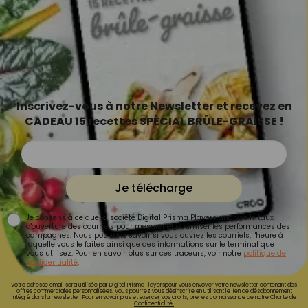
Inscrivez-vous à notre Newsletter et recevez en
CADEAU 15 recettes SPÉCIAL BRÛLE-GRAISSE !
Je télécharge
Je consens à ce que la société Digital Prisma Players analyse le taux
d'ouverture des courriels pour mesurer et optimiser les performances des
campagnes. Nous pourrons savoir si vous ouvrez les courriels, l'heure à
laquelle vous le faites ainsi que des informations sur le terminal que
vous utilisez. Pour en savoir plus sur ces traceurs, voir notre
politique de
confidentialité
.
Votre adresse email sera utilisée par Digital Prisma Playerspour vous envoyer votre newsletter contenant des
offres commerciales personnalisées. Vous pourrez vous désinscrire en utilisant le lien de désabonnement
intégré dans la newsletter. Pour en savoir plus et exercer vos droits, prenez connaissance de notre
Charte de
Confidentialité.