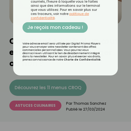
courriels, l'heure à laquelle vous le faites
ainsi que des informations sur le terminal
que vous utilisez. Pour en savoir plus sur
ces traceurs, voir notre
politique de
confidentialité
.
Je reçois mon cadeau !
Comment savoir si un œuf
Votre adresse email sera utilisée par Digital Prisma Players
pour vous envoyer votre newsletter contenant des offres
est encore bon à manger
commerciales personnalisées. Vous pourrez vous
désinscrire en utilisant le lien de désabonnement intégré
dans la newsletter. Pour en savoir plus et exercer vos droits,
ou non ?
prenez connaissance de notre
Charte de Confidentialité
.
Découvrez les 11 menus CROQ
Par
Thomas Sanchez
ASTUCES CULINAIRES
Publié le
27/03/2024