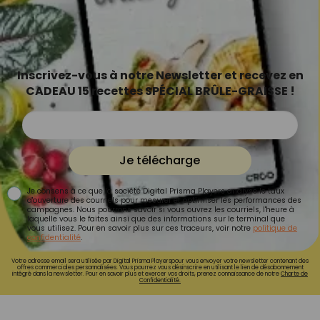
Inscrivez-vous à notre Newsletter et recevez en
CADEAU 15 recettes SPÉCIAL BRÛLE-GRAISSE !
Je télécharge
Je consens à ce que la société Digital Prisma Players analyse le taux
d'ouverture des courriels pour mesurer et optimiser les performances des
campagnes. Nous pourrons savoir si vous ouvrez les courriels, l'heure à
laquelle vous le faites ainsi que des informations sur le terminal que
vous utilisez. Pour en savoir plus sur ces traceurs, voir notre
politique de
confidentialité
.
Votre adresse email sera utilisée par Digital Prisma Playerspour vous envoyer votre newsletter contenant des
offres commerciales personnalisées. Vous pourrez vous désinscrire en utilisant le lien de désabonnement
intégré dans la newsletter. Pour en savoir plus et exercer vos droits, prenez connaissance de notre
Charte de
Confidentialité.