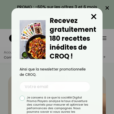
×
PROMO : -60% sur les offres 3 et 6 mois
×
avec le code CROQ60
Recevez
VOIR LA PROMO
gratuitement
180 recettes
inédites de
Accueil
Actus
Astuces Culinaires
CROQ !
Comment Savoir Si Un Œuf Est Encore Bon À Manger Ou Non ?
Ainsi que la newsletter promotionnelle
de CROQ.
Je consens à ce que la société Digital
Prisma Players analyse le taux d'ouverture
des courriels pour mesurer et optimiser les
performances des campagnes. Nous
pourrons savoir si vous ouvrez les