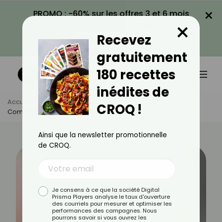
×
PROMO : -60% sur les offres 3 et 6 mois
×
avec le code CROQ60
Recevez
VOIR LA PROMO
gratuitement
180 recettes
inédites de
Accueil
Actus
Santé
CROQ !
Comment Soigner Une Verrue Facilement ?
Ainsi que la newsletter promotionnelle
de CROQ.
Je consens à ce que la société Digital
Prisma Players analyse le taux d'ouverture
des courriels pour mesurer et optimiser les
performances des campagnes. Nous
pourrons savoir si vous ouvrez les