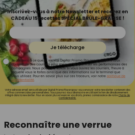
Inscrivez-vous à notre Newsletter et recevez en
CADEAU 15 recettes SPÉCIAL BRÛLE-GRAISSE !
Je télécharge
Je consens à ce que la société Digital Prisma Players analyse le taux
d'ouverture des courriels pour mesurer et optimiser les performances des
campagnes. Nous pourrons savoir si vous ouvrez les courriels, l'heure à
laquelle vous le faites ainsi que des informations sur le terminal que
vous utilisez. Pour en savoir plus sur ces traceurs, voir notre
politique de
confidentialité
.
Votre adresse email sera utilisée par Digital Prisma Playerspour vous envoyer votre newsletter contenant des
offres commerciales personnalisées. Vous pourrez vous désinscrire en utilisant le lien de désabonnement
intégré dans la newsletter. Pour en savoir plus et exercer vos droits, prenez connaissance de notre
Charte de
Confidentialité.
Reconnaître une verrue