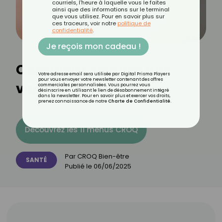
courriels, l'heure à laquelle vous le faites
ainsi que des informations sur le terminal
que vous utilisez. Pour en savoir plus sur
ces traceurs, voir notre
politique de
confidentialité
.
Je reçois mon cadeau !
Comment soigner une
Votre adresse email sera utilisée par Digital Prisma Players
pour vous envoyer votre newsletter contenant des offres
verrue facilement ?
commerciales personnalisées. Vous pourrez vous
désinscrire en utilisant le lien de désabonnement intégré
dans la newsletter. Pour en savoir plus et exercer vos droits,
prenez connaissance de notre
Charte de Confidentialité
.
Découvrez les 11 menus CROQ
Par
CROQ Bien-être
SANTÉ
Publié le
06/06/2025