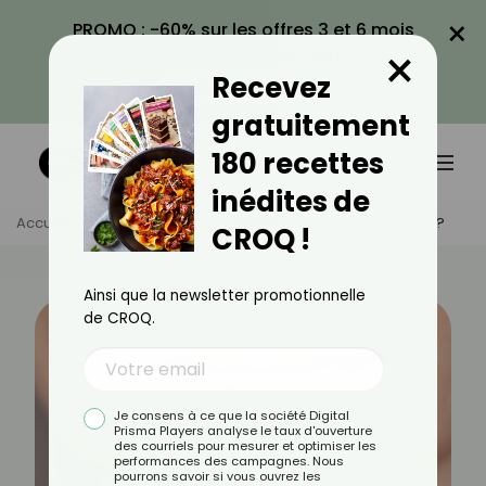
×
PROMO : -60% sur les offres 3 et 6 mois
×
avec le code CROQ60
Recevez
VOIR LA PROMO
gratuitement
180 recettes
inédites de
Accueil
Actus
Santé
Comment Soulager L’herpès ?
CROQ !
Ainsi que la newsletter promotionnelle
de CROQ.
Je consens à ce que la société Digital
Prisma Players analyse le taux d'ouverture
des courriels pour mesurer et optimiser les
performances des campagnes. Nous
pourrons savoir si vous ouvrez les