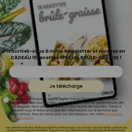
Inscrivez-vous à notre Newsletter et recevez en
CADEAU 15 recettes SPÉCIAL BRÛLE-GRAISSE !
Je télécharge
Je consens à ce que la société Digital Prisma Players analyse le taux
d'ouverture des courriels pour mesurer et optimiser les performances des
campagnes. Nous pourrons savoir si vous ouvrez les courriels, l'heure à
laquelle vous le faites ainsi que des informations sur le terminal que
vous utilisez. Pour en savoir plus sur ces traceurs, voir notre
politique de
confidentialité
.
Votre adresse email sera utilisée par Digital Prisma Playerspour vous envoyer votre newsletter contenant des
offres commerciales personnalisées. Vous pourrez vous désinscrire en utilisant le lien de désabonnement