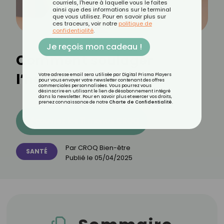
courriels, l'heure à laquelle vous le faites
ainsi que des informations sur le terminal
que vous utilisez. Pour en savoir plus sur
ces traceurs, voir notre
politique de
confidentialité
.
Je reçois mon cadeau !
Comment soulager
l’herpès ?
Votre adresse email sera utilisée par Digital Prisma Players
pour vous envoyer votre newsletter contenant des offres
commerciales personnalisées. Vous pourrez vous
désinscrire en utilisant le lien de désabonnement intégré
dans la newsletter. Pour en savoir plus et exercer vos droits,
prenez connaissance de notre
Charte de Confidentialité
.
Découvrez les 11 menus CROQ
Par
CROQ Bien-être
SANTÉ
Publié le
05/04/2025