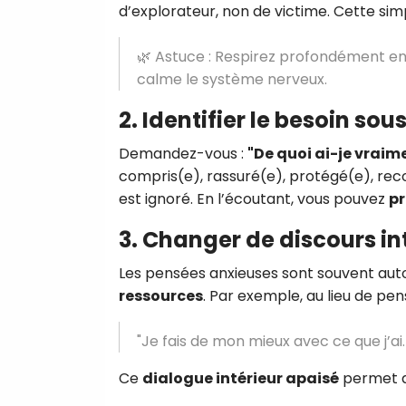
d’explorateur, non de victime. Cette sim
🌿 Astuce : Respirez profondément en c
calme le système nerveux.
2.
Identifier le besoin sou
Demandez-vous :
"De quoi ai-je vraim
compris(e), rassuré(e), protégé(e), reco
est ignoré. En l’écoutant, vous pouvez
pr
3.
Changer de discours in
Les pensées anxieuses sont souvent aut
ressources
. Par exemple, au lieu de pens
"Je fais de mon mieux avec ce que j’ai
Ce
dialogue intérieur apaisé
permet de