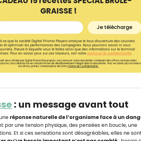
CADEAU 15 recettes SPÉCIAL BRÛLE-
GRAISSE !
Je télécharge
à ce que la société Digital Prisma Players analyse le taux d'ouverture des courriels
r et optimiser les performances des campagnes. Nous pourrons savoir si vous
ourriels, l'heure à laquelle vous le faites ainsi que des informations sur le terminal
lisez. Pour en savoir plus sur ces traceurs, voir notre
politique de confidentialité
.
ail sera utilisée par Digital Prisma Playerspour vous envoyer votre newsletter contenant des offres commerciales
pourrez vous désinscrire en utilisant le lien de désabonnement intégré dans la newsletter. Pour en savoir plus et exerc
vos droits, prenez connaissance de notre
Charte de Confidentialité.
sse
: un message avant tout
Recevez gratuitemen
recettes inédites de
 une
réponse naturelle de l’organisme face à un dang
!
ent par une tension physique, des pensées en boucle, une
ations. Et si ces sensations sont désagréables, elles ne son
Ainsi que la newsletter promotio
ter qu’un besoin important n’est pas comblé
: besoin 