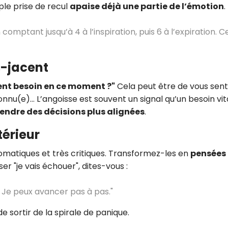
ple prise de recul
apaise déjà une partie de l’émotion
.
omptant jusqu’à 4 à l’inspiration, puis 6 à l’expiration. C
s-jacent
ent besoin en ce moment ?"
Cela peut être de vous sent
nnu(e)… L’angoisse est souvent un signal qu’un besoin vit
endre des décisions plus alignées
.
térieur
omatiques et très critiques. Transformez-les en
pensées
er "je vais échouer", dites-vous :
. Je peux avancer pas à pas."
 sortir de la spirale de panique.