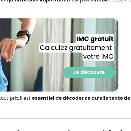
CROQ.
Je consens à ce que la société Digi
Prisma Players analyse le taux d'ou
des courriels pour mesurer et optim
performances des campagnes. No
pourrons savoir si vous ouvrez les co
l'heure à laquelle vous le faites ains
des informations sur le terminal qu
utilisez. Pour en savoir plus sur ces 
voir notre
politique de confidentialit
Je reçois mon cadeau !
out prix, il est
essentiel de décoder ce qu’elle tente de
Votre adresse email sera utilisée par Digital Prisma Playe
envoyer votre newsletter contenant des offres commercial
personnalisées. Vous pourrez vous désinscrire en utilisan
désabonnement intégré dans la newsletter. Pour en savoi
exercer vos droits, prenez connaissance de notre
Charte 
Confidentialité
.