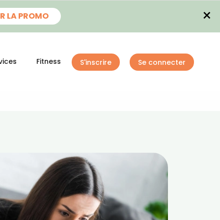
×
R LA PROMO
vices
Fitness
S'inscrire
Se connecter