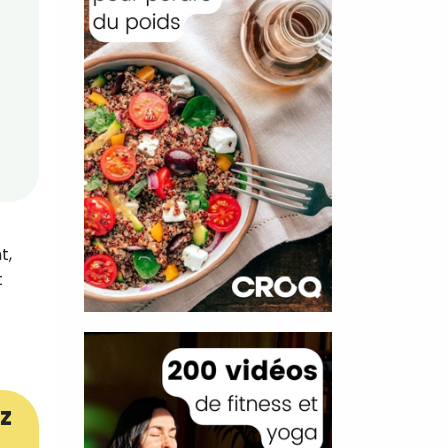
t,
t
z