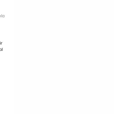
ela
ir
al