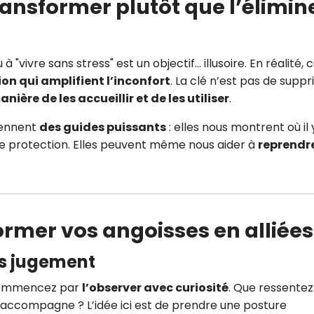
ransformer plutôt que l’élimin
 "vivre sans stress" est un objectif… illusoire. En réalité, 
on qui amplifient l’inconfort
. La clé n’est pas de supp
ière de les accueillir et de les utiliser
.
viennent
des guides puissants
: elles nous montrent où il 
e protection. Elles peuvent même nous aider à
reprendre
ormer vos angoisses en alliées
ns jugement
commencez par
l’observer avec curiosité
. Que ressentez
’accompagne ? L’idée ici est de prendre une posture