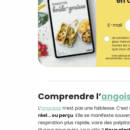
en 
E-mail
Je consens 
pour mesure
ouvrez les c
que vous uti
Votre adresse em
personnalisées. Vous 
Comprendre l’
angoi
L’
angoisse
n’est pas une faiblesse. C’est
réel… ou perçu
. Elle se manifeste souv
respiration plus rapide, voire des palpit
là pour nous nuire. Leur rôle ?
Nous aler