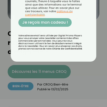
courriels, l'heure à laquelle vous le faites
ainsi que des informations sur le terminal
que vous utilisez. Pour en savoir plus sur
ces traceurs, voir notre
politique de
confidentialité
.
Je reçois mon cadeau !
Comment calmer
Votre adresse email sera utilisée par Digital Prisma Players
pour vous envoyer votre newsletter contenant des offres
rapidement une crise
commerciales personnalisées. Vous pourrez vous
désinscrire en utilisant le lien de désabonnement intégré
dans la newsletter. Pour en savoir plus et exercer vos droits,
d'angoisse ?
prenez connaissance de notre
Charte de Confidentialité
.
Découvrez les 11 menus CROQ
Par
CROQ Bien-être
BIEN-ÊTRE
Publié le
13/02/2025