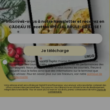
Inscrivez-vous à notre Newsletter et recevez en
CADEAU 15 recettes SPÉCIAL BRÛLE-GRAISSE !
Je télécharge
Je consens à ce que la société Digital Prisma Players analyse le taux
d'ouverture des courriels pour mesurer et optimiser les performances des
campagnes. Nous pourrons savoir si vous ouvrez les courriels, l'heure à
laquelle vous le faites ainsi que des informations sur le terminal que
vous utilisez. Pour en savoir plus sur ces traceurs, voir notre
politique de
confidentialité
.
Votre adresse email sera utilisée par Digital Prisma Playerspour vous envoyer votre newsletter contenant des
offres commerciales personnalisées. Vous pourrez vous désinscrire en utilisant le lien de désabonnement
intégré dans la newsletter. Pour en savoir plus et exercer vos droits, prenez connaissance de notre
Charte de
Confidentialité.