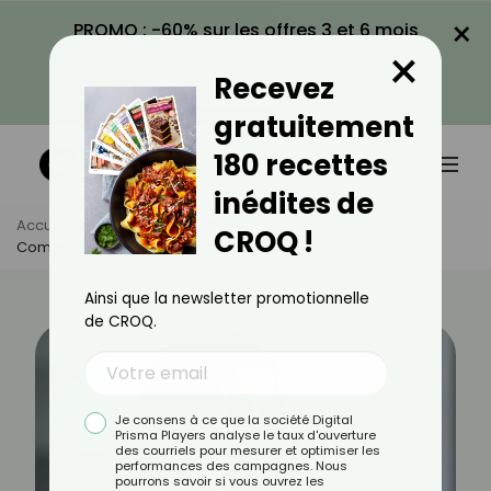
×
PROMO : -60% sur les offres 3 et 6 mois
×
avec le code CROQ60
Recevez
VOIR LA PROMO
gratuitement
180 recettes
inédites de
Accueil
Actus
Bien-Être
CROQ !
Comment Calmer Rapidement Une Crise D'angoisse ?
Ainsi que la newsletter promotionnelle
de CROQ.
Je consens à ce que la société Digital
Prisma Players analyse le taux d'ouverture
des courriels pour mesurer et optimiser les
performances des campagnes. Nous
pourrons savoir si vous ouvrez les