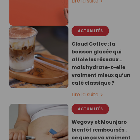
Lire la suite
ACTUALITÉS
Cloud Coffee : la
boisson glacée qui
affole les réseaux…
mais hydrate-t-elle
vraiment mieux qu’un
café classique ?
Lire la suite
ACTUALITÉS
Wegovy et Mounjaro
bientôt remboursés :
ce que ça va vraiment