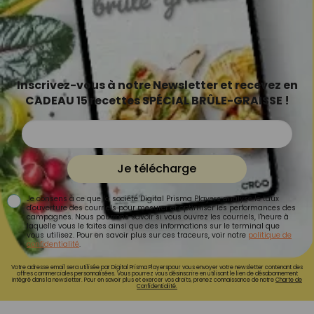
Inscrivez-vous à notre Newsletter et recevez en
CADEAU 15 recettes SPÉCIAL BRÛLE-GRAISSE !
Je télécharge
Je consens à ce que la société Digital Prisma Players analyse le taux
d'ouverture des courriels pour mesurer et optimiser les performances des
campagnes. Nous pourrons savoir si vous ouvrez les courriels, l'heure à
laquelle vous le faites ainsi que des informations sur le terminal que
vous utilisez. Pour en savoir plus sur ces traceurs, voir notre
politique de
confidentialité
.
Votre adresse email sera utilisée par Digital Prisma Playerspour vous envoyer votre newsletter contenant des
offres commerciales personnalisées. Vous pourrez vous désinscrire en utilisant le lien de désabonnement
intégré dans la newsletter. Pour en savoir plus et exercer vos droits, prenez connaissance de notre
Charte de
Confidentialité.