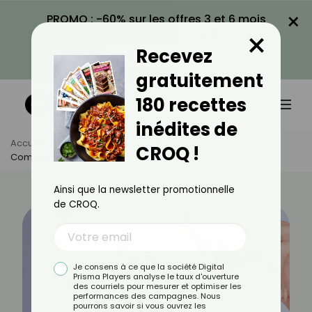
×
PROMO : -60% sur les offres 3 et 6 mois
×
avec le code CROQ60
Recevez
VOIR LA PROMO
gratuitement
180 recettes
inédites de
Accueil
Actus
Actualités
CROQ !
Comment Utiliser Le Rétinol Sur Le Visage ?
Ainsi que la newsletter promotionnelle
de CROQ.
Je consens à ce que la société Digital
Prisma Players analyse le taux d'ouverture
des courriels pour mesurer et optimiser les
performances des campagnes. Nous
pourrons savoir si vous ouvrez les