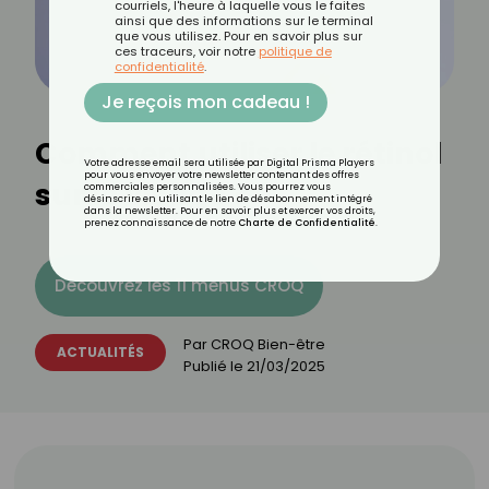
courriels, l'heure à laquelle vous le faites
ainsi que des informations sur le terminal
que vous utilisez. Pour en savoir plus sur
ces traceurs, voir notre
politique de
confidentialité
.
Je reçois mon cadeau !
Comment utiliser le rétinol
Votre adresse email sera utilisée par Digital Prisma Players
pour vous envoyer votre newsletter contenant des offres
sur le visage ?
commerciales personnalisées. Vous pourrez vous
désinscrire en utilisant le lien de désabonnement intégré
dans la newsletter. Pour en savoir plus et exercer vos droits,
prenez connaissance de notre
Charte de Confidentialité
.
Découvrez les 11 menus CROQ
Par
CROQ Bien-être
ACTUALITÉS
Publié le
21/03/2025