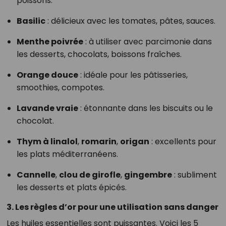
poissons.
Basilic
: délicieux avec les tomates, pâtes, sauces.
Menthe poivrée
: à utiliser avec parcimonie dans
les desserts, chocolats, boissons fraîches.
Orange douce
: idéale pour les pâtisseries,
smoothies, compotes.
Lavande vraie
: étonnante dans les biscuits ou le
chocolat.
Thym à linalol
,
romarin
,
origan
: excellents pour
les plats méditerranéens.
Cannelle
,
clou de girofle
,
gingembre
: subliment
les desserts et plats épicés.
3. Les règles d’or pour une utilisation sans danger
Les huiles essentielles sont puissantes. Voici les 5