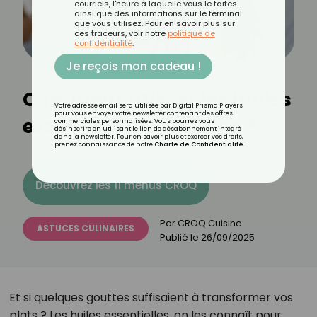
courriels, l'heure à laquelle vous le faites
ainsi que des informations sur le terminal
que vous utilisez. Pour en savoir plus sur
ces traceurs, voir notre
politique de
confidentialité
.
Je reçois mon cadeau !
Comment utiliser les huiles
Votre adresse email sera utilisée par Digital Prisma Players
pour vous envoyer votre newsletter contenant des offres
essentielles en cuisine ?
commerciales personnalisées. Vous pourrez vous
désinscrire en utilisant le lien de désabonnement intégré
dans la newsletter. Pour en savoir plus et exercer vos droits,
prenez connaissance de notre
Charte de Confidentialité
.
Découvrez les 11 menus CROQ
Par
CROQ Cuisine
ASTUCES CULINAIRES
Publié le
26/09/2025
Et si quelques gouttes suffisaient à transformer vos
plats ? Les huiles essentielles, on les connaît pour