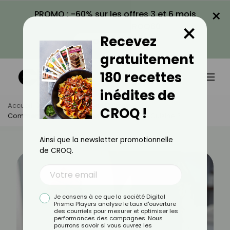
×
PROMO : -60% sur les offres 3 et 6 mois
×
avec le code CROQ60
Recevez
VOIR LA PROMO
gratuitement
180 recettes
inédites de
Accueil
Actus
Astuces Culinaires
CROQ !
Comment Utiliser Les Huiles Essentielles En Cuisine ?
Ainsi que la newsletter promotionnelle
de CROQ.
Je consens à ce que la société Digital
Prisma Players analyse le taux d'ouverture
des courriels pour mesurer et optimiser les
performances des campagnes. Nous
pourrons savoir si vous ouvrez les