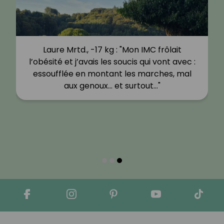
Sophie, -14 kg : "Comment peut-on perdre
autant de poids seulement grâce à un
rééquilibrage alimentaire ? Sans faire de
restriction ? Même en…"