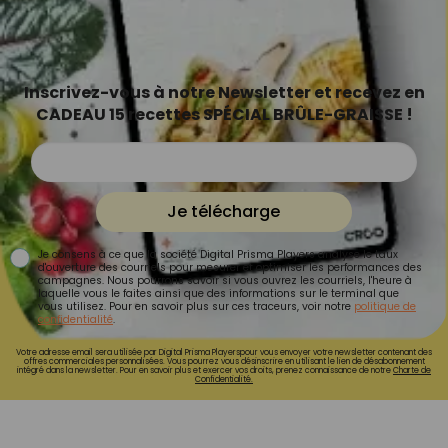
Inscrivez-vous à notre Newsletter et recevez en
CADEAU 15 recettes SPÉCIAL BRÛLE-GRAISSE !
Je télécharge
Je consens à ce que la société Digital Prisma Players analyse le taux
d'ouverture des courriels pour mesurer et optimiser les performances des
campagnes. Nous pourrons savoir si vous ouvrez les courriels, l'heure à
laquelle vous le faites ainsi que des informations sur le terminal que
vous utilisez. Pour en savoir plus sur ces traceurs, voir notre
politique de
confidentialité
.
Votre adresse email sera utilisée par Digital Prisma Playerspour vous envoyer votre newsletter contenant des
offres commerciales personnalisées. Vous pourrez vous désinscrire en utilisant le lien de désabonnement
intégré dans la newsletter. Pour en savoir plus et exercer vos droits, prenez connaissance de notre
Charte de
Confidentialité.