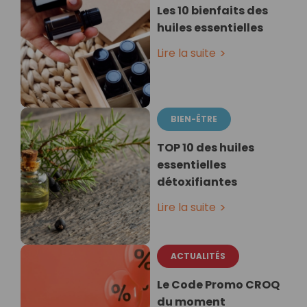
Les 10 bienfaits des
huiles essentielles
Lire la suite
BIEN-ÊTRE
TOP 10 des huiles
essentielles
détoxifiantes
Lire la suite
ACTUALITÉS
Le Code Promo CROQ
du moment