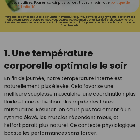
vous utilisez. Pour en savoir plus sur ces traceurs, voir notre
politique de
confidentialité
.
Votre adresse email sera utilisée par Digital Prisma Playerspour vous envoyer votre newsletter contenant des
offres commerciales personnalisées. Vous pourrez vous désinscrire en utilisant le lien de désabonnement
intégré dans la newsletter. Pour en savoir plus et exercer vos droits, prenez connaissance de notre
Charte de
Confidentialité.
1. Une température
corporelle optimale le soir
En fin de journée, notre température interne est
naturellement plus élevée. Cela favorise une
meilleure souplesse musculaire, une coordination plus
fluide et une activation plus rapide des fibres
musculaires. Résultat : on court plus facilement à un
rythme élevé, les muscles répondent mieux, et
l’effort paraît plus naturel. Ce contexte physiologique
booste les performances sans forcer.