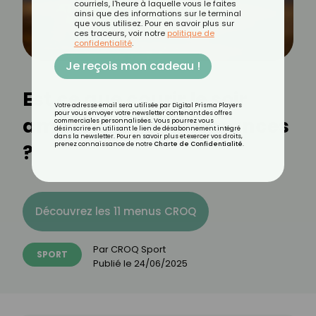
courriels, l'heure à laquelle vous le faites
ainsi que des informations sur le terminal
que vous utilisez. Pour en savoir plus sur
ces traceurs, voir notre
politique de
confidentialité
.
Je reçois mon cadeau !
Est ce que courir le soir
Votre adresse email sera utilisée par Digital Prisma Players
pour vous envoyer votre newsletter contenant des offres
améliore les performances
commerciales personnalisées. Vous pourrez vous
désinscrire en utilisant le lien de désabonnement intégré
dans la newsletter. Pour en savoir plus et exercer vos droits,
?
prenez connaissance de notre
Charte de Confidentialité
.
Découvrez les 11 menus CROQ
Par
CROQ Sport
SPORT
Publié le
24/06/2025