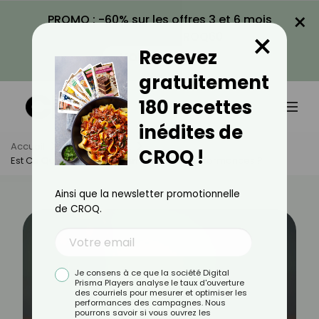
×
PROMO : -60% sur les offres 3 et 6 mois
×
avec le code CROQ60
Recevez
VOIR LA PROMO
gratuitement
180 recettes
inédites de
Accueil
Actus
Sport
CROQ !
Est Ce Que Courir Le Soir Améliore Les Performances ?
Ainsi que la newsletter promotionnelle
de CROQ.
Je consens à ce que la société Digital
Prisma Players analyse le taux d'ouverture
des courriels pour mesurer et optimiser les
performances des campagnes. Nous
pourrons savoir si vous ouvrez les