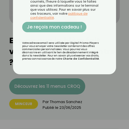
courriels, l'heure à laquelle vous le faites
ainsi que des informations sur le terminal
que vous utilisez. Pour en savoir plus sur
ces traceurs, voir notre
politique de
confidentialité
.
Je reçois mon cadeau !
Est-ce que la bière fait
Votre adresse email sera utilisée par Digital Prisma Players
pour vous envoyer votre newsletter contenant des offres
vraiment gonfler le ventre
commerciales personnalisées. Vous pourrez vous
désinscrire en utilisant le lien de désabonnement intégré
dans la newsletter. Pour en savoir plus et exercer vos droits,
?
prenez connaissance de notre
Charte de Confidentialité
.
Découvrez les 11 menus CROQ
Par
Thomas Sanchez
MINCEUR
Publié le
23/06/2025