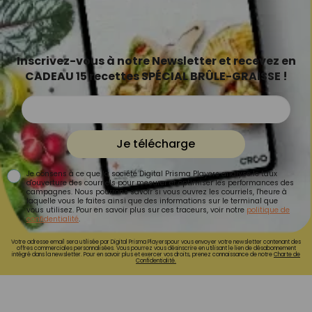
Inscrivez-vous à notre Newsletter et recevez en
CADEAU 15 recettes SPÉCIAL BRÛLE-GRAISSE !
Je télécharge
Je consens à ce que la société Digital Prisma Players analyse le taux
d'ouverture des courriels pour mesurer et optimiser les performances des
campagnes. Nous pourrons savoir si vous ouvrez les courriels, l'heure à
laquelle vous le faites ainsi que des informations sur le terminal que
vous utilisez. Pour en savoir plus sur ces traceurs, voir notre
politique de
confidentialité
.
Votre adresse email sera utilisée par Digital Prisma Playerspour vous envoyer votre newsletter contenant des
offres commerciales personnalisées. Vous pourrez vous désinscrire en utilisant le lien de désabonnement
intégré dans la newsletter. Pour en savoir plus et exercer vos droits, prenez connaissance de notre
Charte de
Confidentialité.