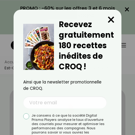
×
PROMO : -60% sur les offres 3 et 6 mois
×
avec le code CROQ60
Recevez
VOIR LA PROMO
gratuitement
180 recettes
inédites de
Accueil
Actus
Minceur
CROQ !
Est-Ce Que La Bière Fait Vraiment Gonfler Le Ventre ?
Ainsi que la newsletter promotionnelle
de CROQ.
Je consens à ce que la société Digital
Prisma Players analyse le taux d'ouverture
des courriels pour mesurer et optimiser les
performances des campagnes. Nous
pourrons savoir si vous ouvrez les