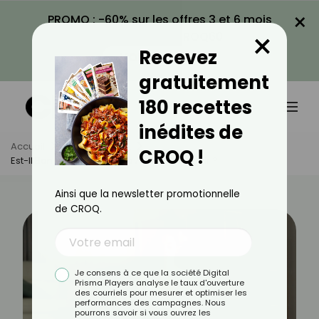
×
PROMO : -60% sur les offres 3 et 6 mois
×
avec le code CROQ60
Recevez
VOIR LA PROMO
gratuitement
180 recettes
inédites de
Accueil
Actus
Sport
CROQ !
Est-Il Bon De Faire Du Yoga Avant De Dormir ?
Ainsi que la newsletter promotionnelle
de CROQ.
Je consens à ce que la société Digital
Prisma Players analyse le taux d'ouverture
des courriels pour mesurer et optimiser les
performances des campagnes. Nous
pourrons savoir si vous ouvrez les