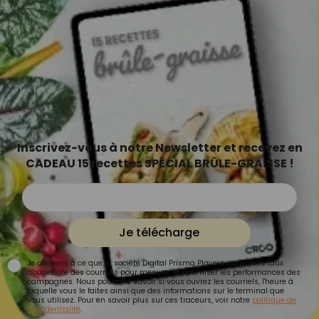
Inscrivez-vous à notre Newsletter et recevez en
CADEAU 15 recettes SPÉCIAL BRÛLE-GRAISSE !
Je télécharge
Je consens à ce que la société Digital Prisma Players analyse le taux
d'ouverture des courriels pour mesurer et optimiser les performances des
campagnes. Nous pourrons savoir si vous ouvrez les courriels, l'heure à
laquelle vous le faites ainsi que des informations sur le terminal que
vous utilisez. Pour en savoir plus sur ces traceurs, voir notre
politique de
confidentialité
.