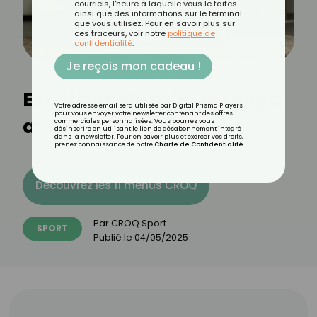
courriels, l'heure à laquelle vous le faites
ainsi que des informations sur le terminal
que vous utilisez. Pour en savoir plus sur
ces traceurs, voir notre
politique de
confidentialité
.
Je reçois mon cadeau !
Est-il bon de faire du yoga
Votre adresse email sera utilisée par Digital Prisma Players
pour vous envoyer votre newsletter contenant des offres
avant de dormir ?
commerciales personnalisées. Vous pourrez vous
désinscrire en utilisant le lien de désabonnement intégré
dans la newsletter. Pour en savoir plus et exercer vos droits,
prenez connaissance de notre
Charte de Confidentialité
.
Découvrez les 11 menus CROQ
Par
CROQ Sport
SPORT
Publié le
04/05/2025