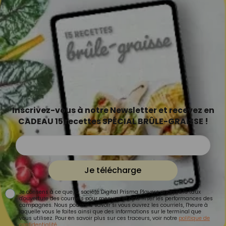
Inscrivez-vous à notre Newsletter et recevez en
CADEAU 15 recettes SPÉCIAL BRÛLE-GRAISSE !
Je télécharge
Je consens à ce que la société Digital Prisma Players analyse le taux
d'ouverture des courriels pour mesurer et optimiser les performances des
campagnes. Nous pourrons savoir si vous ouvrez les courriels, l'heure à
laquelle vous le faites ainsi que des informations sur le terminal que
vous utilisez. Pour en savoir plus sur ces traceurs, voir notre
politique de
confidentialité
.