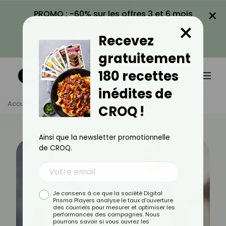
×
PROMO : -60% sur les offres 3 et 6 mois
×
avec le code CROQ60
Recevez
VOIR LA PROMO
gratuitement
180 recettes
inédites de
Accueil
Actus
Sport
Vrai-Faux Sur Le Running
CROQ !
Ainsi que la newsletter promotionnelle
de CROQ.
Je consens à ce que la société Digital
Prisma Players analyse le taux d'ouverture
des courriels pour mesurer et optimiser les
performances des campagnes. Nous
pourrons savoir si vous ouvrez les