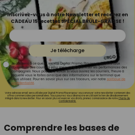
Inscrivez-vous à notre Newsletter et recevez en
CADEAU 15 recettes SPÉCIAL BRÛLE-GRAISSE !
Je télécharge
Je consens à ce que la société Digital Prisma Players analyse le taux
d'ouverture des courriels pour mesurer et optimiser les performances des
campagnes. Nous pourrons savoir si vous ouvrez les courriels, l'heure à
laquelle vous le faites ainsi que des informations sur le terminal que
vous utilisez. Pour en savoir plus sur ces traceurs, voir notre
politique de
confidentialité
.
Votre adresse email sera utilisée par Digital Prisma Playerspour vous envoyer votre newsletter contenant des
offres commerciales personnalisées. Vous pourrez vous désinscrire en utilisant le lien de désabonnement
intégré dans la newsletter. Pour en savoir plus et exercer vos droits, prenez connaissance de notre
Charte de
Confidentialité.
Comprendre les bases de