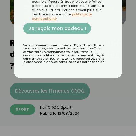
courriels, l'heure à laquelle vous le faites
ainsi que des informations sur le terminal
que vous utilisez. Pour en savoir plus sur
ces traceurs, voir notre
politique de
confidentialité
.
Je reçois mon cadeau !
Running : comment courir
Votre adresse email sera utilisée par Digital Prisma Players
pour vous envoyer votre newsletter contenant des offres
de plus longues distances
commerciales personnalisées. Vous pourrez vous
désinscrire en utilisant le lien de désabonnement intégré
dans la newsletter. Pour en savoir plus et exercer vos droits,
?
prenez connaissance de notre
Charte de Confidentialité
.
Découvrez les 11 menus CROQ
Par
CROQ Sport
SPORT
Publié le
13/08/2024