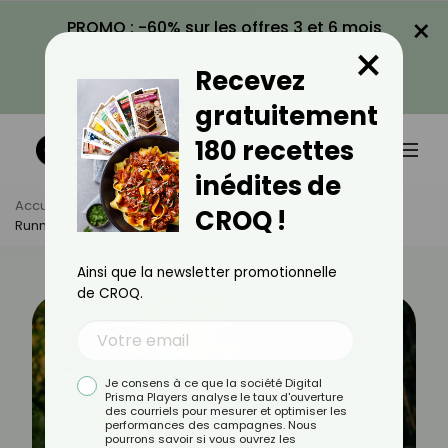
×
PROMO : -60% sur les offres 3 et 6 mois
×
avec le code CROQ60
Recevez
VOIR LA PROMO
gratuitement
180 recettes
inédites de
Accueil
Actus
Sport
CROQ !
Running : Comment Courir De Plus Longues Distances ?
Ainsi que la newsletter promotionnelle
de CROQ.
Je consens à ce que la société Digital
Prisma Players analyse le taux d'ouverture
des courriels pour mesurer et optimiser les
performances des campagnes. Nous
pourrons savoir si vous ouvrez les